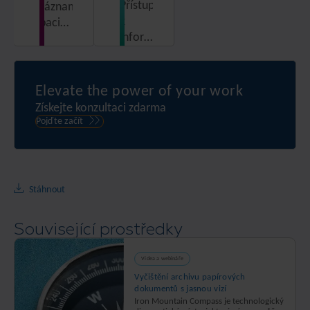
Přístup
záznamy
k
pacientů
informacím
i další
z
zdravotnické
jednotné,
dokumentace
automatizované
Elevate the power of your work
a
Získejte konzultaci zdarma
zabezpečené
Pojďte začít
platformy
Stáhnout
Související prostředky
Videa a webináře
Vyčištění archivu papírových
dokumentů s jasnou vizí
Iron Mountain Compass je technologický