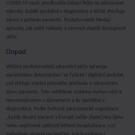
COVID-19 navíc prodloužila čekací lhůty na plánované
zákroky. Každé zpoždění v diagnostice a léčbě zhoršuje
zdraví a pohodu pacientů. Poskytovatelé hledají
způsoby, jak snížit náklady a zároveň zlepšit dostupnost
péče.
Dopad
Většina poskytovatelů zdravotní péče spravuje
pacientskou dokumentaci ve fyzické i digitální podobě,
což ztěžuje získání přesného přehledu o zdravotním
stavu pacienta. Tyto oddělené systémy mohou vést k
nesrovnalostem v záznamech a ke zpoždění v
diagnostice. Podle Světové zdravotnické organizace
„každý desátý pacient v Evropě zažije zbytečnou újmu
nebo nepříznivé události během hospitalizace, což
způsobuje utrpení pacientům, jejich rodinám i