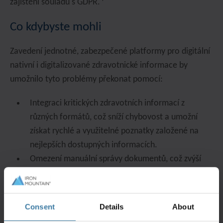
zajištění souladu s GDPR.
Co kdybyste mohli
Zavedení jednotné, zabezpečené platformy pro digitální
nativní i digitalizované zdravotnické informace by
umožnilo tyto problémy překonat pomocí:
Integraci kritických zdravotních informací z
různých formátů, což sníží chybovost a umožní
získat rychlé a využitelné poznatky založené na
nejlepších dostupných informacích.
Omezení manuální správy dokumentů, což zvýší
efektivitu a sníží provozní náklady.
Ochraně údajů o pacientech a optimalizaci správy
informací, čímž se sníží náklady na dodržování
Consent
Details
About
předpisů.