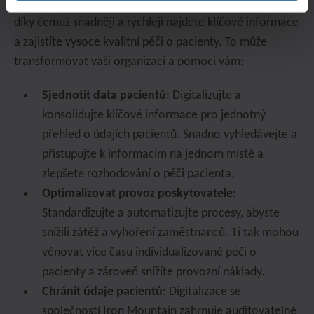
sjednocovat fyzickou a digitální dokumentaci pacientů,
díky čemuž snadněji a rychleji najdete klíčové informace
a zajistíte vysoce kvalitní péči o pacienty. To může
transformovat vaši organizaci a pomoci vám:
Sjednotit data pacientů
: Digitalizujte a
konsolidujte klíčové informace pro jednotný
přehled o údajích pacientů. Snadno vyhledávejte a
přistupujte k informacím na jednom místě a
zlepšete rozhodování o péči pacienta.
Optimalizovat provoz poskytovatele
:
Standardizujte a automatizujte procesy, abyste
snížili zátěž a vyhoření zaměstnanců. Ti tak mohou
věnovat více času individualizované péči o
pacienty a zároveň snížíte provozní náklady.
Chránit údaje pacientů
: Digitalizace se
společností Iron Mountain zahrnuje auditovatelné