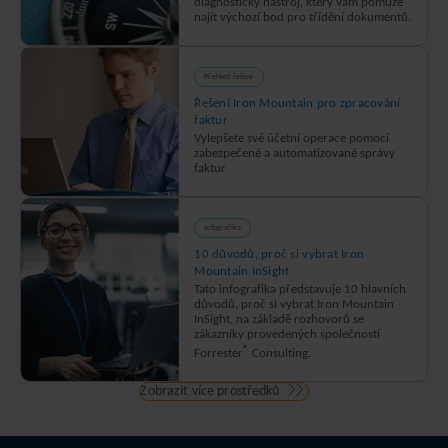
diagnostický nástroj, který vám pomůže
najít výchozí bod pro třídění dokumentů.
Přehled řešení
Řešení Iron Mountain pro zpracování
faktur
Vylepšete své účetní operace pomocí
zabezpečené a automatizované správy
faktur
Infografika
10 důvodů, proč si vybrat Iron
Mountain InSight
Tato infografika představuje 10 hlavních
důvodů, proč si vybrat Iron Mountain
InSight, na základě rozhovorů se
zákazníky provedených společností
®
Forrester
Consulting.
Zobrazit více prostředků