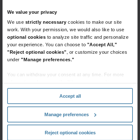
Sjednocení fyzických a digitálních
We value your privacy
dokumentů pro efektivnější zdravotní
We use
strictly necessary
cookies to make our site
péči
work. With your permission, we would also like to use
optional cookies
to analyze site traffic and personalize
your experience. You can choose to
"Accept All,"
Řešení Paperless Healthcare společnosti Iron Mountain
"Reject optional cookies"
, or customize your choices
je software jako služba (SaaS), který spojuje skenování
under
"Manage preferences."
fyzických zdravotnických dokumentů a jejich bezpečné
digitální ukládání, spolupráci a sdílení prostřednictvím
You can withdraw your consent at any time. For more
platformy InSight® Digital Experience Platform (DXP).
information, please see the "How we use cookies
Platforma InSight DXP je navržena tak, aby rostla s
section" of our
Privacy Policy
.
Accept all
vašimi potřebami. Nabízí možnosti rozšiřování kapacity
digitálního úložiště, počtu uživatelů a funkcí, jako je
Manage preferences
automatizace pracovních postupů, což umožňuje
flexibilní přizpůsobení vašim měnícím se požadavkům.
Toto řešení vám umožní přijímat, zpracovávat a
Reject optional cookies