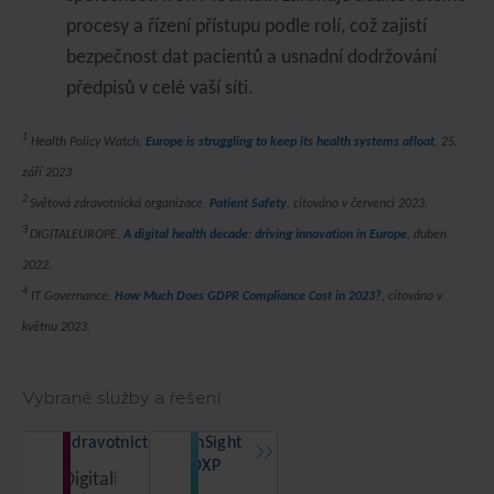
procesy a řízení přístupu podle rolí, což zajistí
bezpečnost dat pacientů a usnadní dodržování
předpisů v celé vaší síti.
1
Health Policy Watch,
Europe is struggling to keep its health systems afloat
, 25.
září 2023
2
Světová zdravotnická organizace,
Patient Safety
, citováno v červenci 2023.
3
DIGITALEUROPE,
A digital health decade: driving innovation in Europe
, duben
2022.
4
IT Governance,
How Much Does GDPR Compliance Cost in 2023?
, citováno v
květnu 2023.
Vybrané služby a řešení
Zdravotnictví
InSight
DXP
Digitalizujte