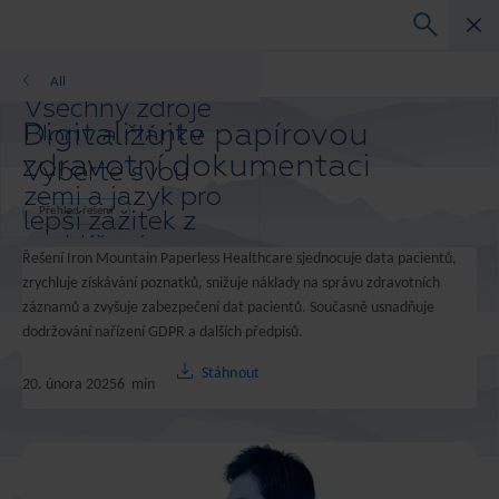
Průvodci řešením
All
Všechny zdroje
Digitalizujte papírovou
Blogy a články
Ukázky řešení
zdravotní dokumentaci
Vyberte svou
Průvodci řešením
zemi a jazyk pro
White paper
lepší zážitek z
Přehled řešení
prohlížení.
Řešení Iron Mountain Paperless Healthcare sjednocuje data pacientů,
Preferovaná
zrychluje získávání poznatků, snižuje náklady na správu zdravotních
země a jazyk:
záznamů a zvyšuje zabezpečení dat pacientů. Současně usnadňuje
Asia-Pacific and India
dodržování nařízení GDPR a dalších předpisů.
Europe and Southern Africa
Latin America
Stáhnout
20. února 2025
6
min
Middle East North Africa And
Turkey
North America