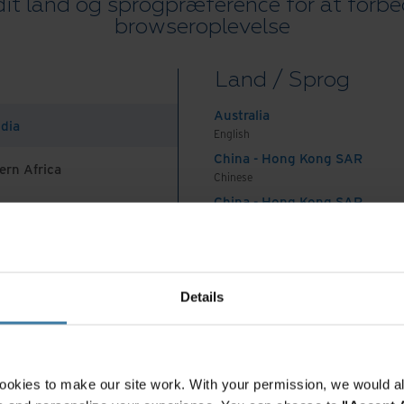
it land og sprogpræference for at forbe
 såsom personalehåndbøger og
browseroplevelse
dspladsen, bør også arkiveres.
tern korrespondance
Land / Sprog
Australia
en specifikke love, der regulerer arkivering af e-
ndia
English
kation. Det er noget, den enkelte virksomhed
China - Hong Kong SAR
ern Africa
ngslinjer. Det er dog vigtigt at arkivere e-mails,
Chinese
 direkte forbindelse til anden lovgivning, såsom
China - Hong Kong SAR
English
menter.
China - Mainland
 Africa And Turkey
er
中国-中文
India
Details
English
på korrekt vis i flere år, fra det sidste notat er
Indonesia
gt, at journalerne opbevares i overensstemmelse
English
ighed og datasikkerhed for at beskytte
Indonesia
ookies to make our site work. With your permission, we would al
Indonesian