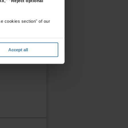
ll,"
"Reject optional
e cookies section" of our
Accept all