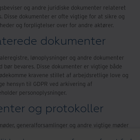
ingsbeviser og andre juridiske dokumenter relateret
. Disse dokumenter er ofte vigtige for at sikre og
eder og forpligtelser over for andre aktører.
aterede dokumenter
aleregistre, lønoplysninger og andre dokumenter
ld bør bevares. Disse dokumenter er vigtige både
mødekomme kravene stillet af arbejdsretlige love og
age hensyn til GDPR ved arkivering af
holder personoplysninger.
nter og protokoller
møder, generalforsamlinger og andre vigtige møder
nter, der beskriver virksomhedens interne