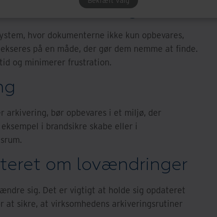
Bekræft valg
g och indeksering
 system, hvor dokumenterne ikke kun opbevares,
dekseres på en måde, der gør dem nemme at finde.
tid og minimerer frustration.
ng
 arkivering, bør opbevares i et miljø, der
eksempel i brandsikre skabe eller i
gsrum.
teret om lovændringer
ændre sig. Det er vigtigt at holde sig opdateret
 at sikre, at virksomhedens arkiveringsrutiner