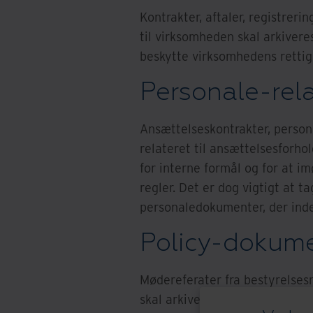
Kontrakter, aftaler, registrer
til virksomheden skal arkiveres
beskytte virksomhedens rettigh
Personale-rel
Ansættelseskontrakter, person
relateret til ansættelsesforho
for interne formål og for at i
regler. Det er dog vigtigt at t
personaledokumenter, der inde
Policy-dokume
Mødereferater fra bestyrelses
skal arkiveres. Policy-dokume