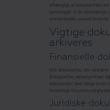
afhængigt af dokumentets art 
gennemgår vi de almindelige d
virksomheder, uanset branche e
Vigtige dok
arkiveres
Finansielle d
Alle dokumenter, der vedrøre
årsrapporter, selvangivelser o
dokumenter skal ifølge loven be
forskellige tilsynsmyndigheder
Juridiske dok