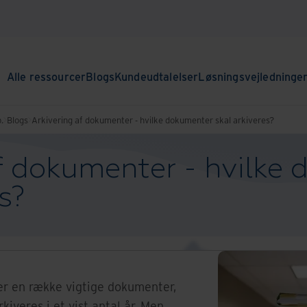
Alle ressourcer
Blogs
Kundeudtalelser
Løsningsvejledninge
.
Blogs
Arkivering af dokumenter - hvilke dokumenter skal arkiveres?
af dokumenter - hvilke
s?
r en række vigtige dokumenter,
kiveres i et vist antal år. Men