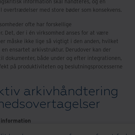
gskritisk information skal håndteres, og en
til overtrædelser med store bøder som konsekvens.
ksomheder ofte har forskellige
 Det, der i én virksomhed anses for at være
 er måske ikke lige så vigtigt i den anden, hvilket
 en ensartet arkivstruktur. Derudover kan der
l dokumenter, både under og efter integrationen,
ffekt på produktiviteten og beslutningsprocesserne
fektiv arkivhåndtering
hedsovertagelser
g information
 er det afgørende at foretage en grundig