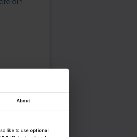
dre din
About
so like to use
optional