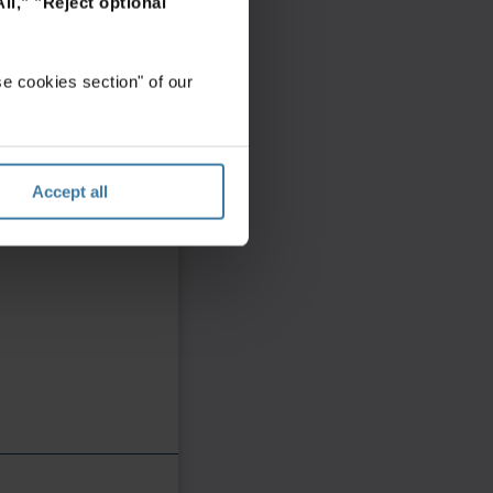
ll,"
"Reject optional
e cookies section" of our
Accept all