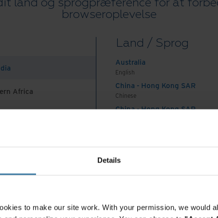
it land og sprogpræference for at forbe
 arkiver. Det indebærer at identificere hvilke
browseroplevelse
 er opbevaret, og om der er potentielle risici i
ing. Ved at analysere arkiverne i et tidligt stadie
Land / Sprog
elle udfordringer, og bliver i stand til at planlægge,
Australia
ndia
English
China - Hong Kong SAR
ern Africa
ldt overblik over arkiverne i begge virksomheder.
Chinese
re de anvendte systemer, lagringsløsninger og
China - Hong Kong SAR
English
vordan de bedst kan integreres. En struktureret
China - Mainland
et lettere at beslutte, hvad der skal bevares,
 Africa And Turkey
中国-中文
India
Details
English
Indonesia
 at optimere arkivhåndteringen på er ved at fjerne
English
 virksomheder har gamle eller irrelevante
Indonesia
ookies to make our site work. With your permission, we would al
igital og fysisk plads. Ved at eliminere dubletter,
Indonesian