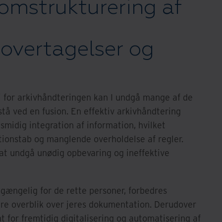
omstrukturering af
overtagelser og
gi for arkivhåndteringen kan I undgå mange af de
stå ved en fusion. En effektiv arkivhåndtering
smidig integration af information, hvilket
tionstab og manglende overholdelse af regler.
at undgå unødig opbevaring og ineffektive
ilgængelig for de rette personer, forbedres
edre overblik over jeres dokumentation. Derudover
t for fremtidig digitalisering og automatisering af