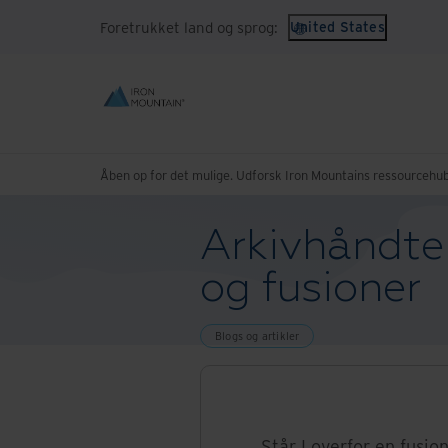
Foretrukket land og sprog:
United States
Åben op for det mulige. Udforsk Iron Mountains ressourcehub
Arkivhåndte
og fusioner
Blogs og artikler
Står I overfor en fusio