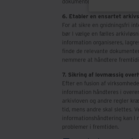
dokumenterne opbevares i ov
6. Etabler en ensartet arkiv
For at sikre en gnidningsfri i
bør I vælge en fælles arkivløs
information organiseres, lagr
finde de relevante dokumenter
nemmere at håndtere fremtidi
7. Sikring af lovmæssig over
Efter en fusion af virksomheder
information håndteres i over
arkivloven og andre regler kræv
tid, mens andre skal slettes. V
informationshåndtering kan I m
problemer i fremtiden.