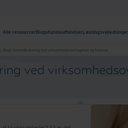
Alle ressourcer
Blogs
Kundeudtalelser
Løsningsvejledninge
.
Blogs
Arkivhåndtering ved virksomhedsovertagelser og fusioner
ring ved virksomhedso
n af to virksomheder? Så er det