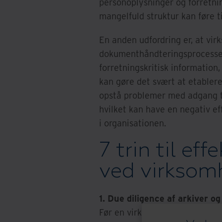
personoplysninger og forretnin
mangelfuld struktur kan føre 
En anden udfordring er, at vir
dokumenthåndteringsprocesser.
forretningskritisk information,
kan gøre det svært at etablere
opstå problemer med adgang ti
hvilket kan have en negativ e
i organisationen.
7 trin til ef
ved virksom
1. Due diligence af arkiver o
Før en virksomhedsovertagelse