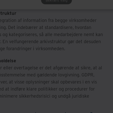
Bekræft valg
erensstemmelse med gældende lovgivning.
struktur
ntegration af information fra begge virksomheder
ning. Det indebærer at standardisere, hvordan
es og kategoriseres, så alle medarbejdere nemt kan
. En velfungerende arkivstruktur gør det desuden
ge forandringer i virksomheden.
holdelse
 eller overtagelse er det afgørende at sikre, at al
ensstemmelse med gældende lovgivning. GDPR,
er, at visse oplysninger skal opbevares i en vis
ed at indføre klare politikker og procedurer for
inimere sikkerhedsrisici og undgå juridiske