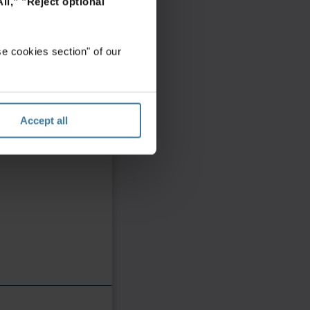
ll,"
"Reject optional
e cookies section" of our
Accept all