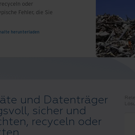
 recyceln oder
pische Fehler, die Sie
halte herunterladen
räte und Datenträger
Rele
Lös
svoll, sicher und
ichten, recyceln oder
kten