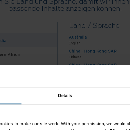
 Sie Land und Sprache, damit wir Ihnen 
fallstrom
passende Inhalte anzeigen können.
 Jahr ca. 53 Millionen Tonnen Elektroschrott, und
Land / Sprache
gnosen der Vereinten Nationen bis 2050 sogar
ektroschrott der weltweit am schnellsten
Australia
ndia
– nicht nur ihr Energieverbrauch, sondern die
English
China - Hong Kong SAR
utage einen großen Teil unseres ökologischen
ern Africa
Chinese
 toxisch: Schwermetalle (u. a. Quecksilber, Blei
China - Hong Kong SAR
sen Geräten in das Ökosystem gelangen und zu
English
. Da wundert es nicht, dass immer mehr Länder
China - Mainland
 Africa And Turkey
 anzunehmen. Thailand war im September 2020 das
中国-中文
India
Details
English
gen und juristische
Indonesia
English
Indonesia
ookies to make our site work. With your permission, we would al
Indonesian