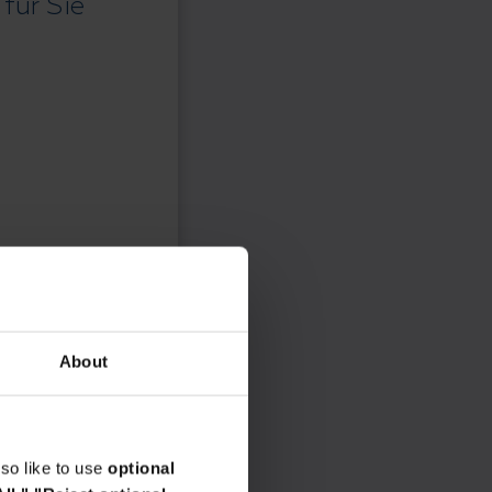
für Sie
About
so like to use
optional