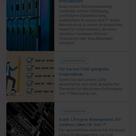
mitfinanziert
Data Center Decommissioning
verbindet sichere Stilllegung,
zertifizierte Datenlöschung,
auditierbare Prozesse und IT Asset
Remarketing zu einem strategischen
Hebel für Unternehmen, die ihren
nächsten Hardware-Refresh
finanzieren oder beschleunigen
möchten.
Lösungsübersichten
Für Secure ITAD geeignete
Gegenstände
Sehen Sie sich unsere Liste
akzeptierter und nicht akzeptierter
Elemente für die sichere Entsorgung
von IT-Ressourcen an.
Lösungsübersichten
Asset Lifecycle Management: Ein
zweites Leben für Ihre IT
Der ganzheitliche Ansatz für Ihr Asset
Lifecycle Management von Iron