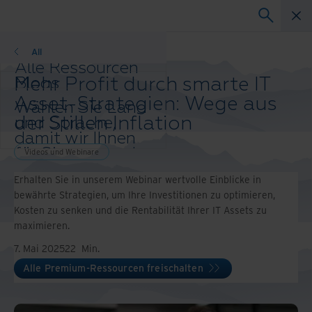
Videos und Webinare
All
Alle Ressourcen
Mehr Profit durch smarte IT
Blogs
Kundenprojekte
Asset-Strategien: Wege aus
Wählen Sie Land
Lösungsleitfäden
der Stillen Inflation
und Sprache,
Webinare
damit wir Ihnen
Whitepaper
für Sie passende
Videos und Webinare
Inhalte anzeigen
Erhalten Sie in unserem Webinar wertvolle Einblicke in
können.
bewährte Strategien, um Ihre Investitionen zu optimieren,
Land und
Kosten zu senken und die Rentabilität Ihrer IT Assets zu
Sprache
maximieren.
auswählen:
Asia-Pacific and India
7. Mai 2025
22
Min.
Europe and Southern Africa
Alle Premium-Ressourcen freischalten
Latin America
Middle East North Africa And
Turkey