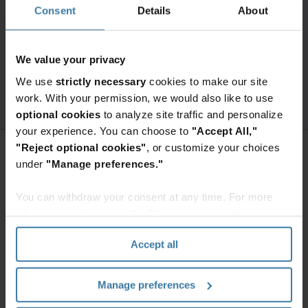
Consent
Details
About
Innovative Lösungen – Neue Wege in der
Smartphone-Reinvestition
We value your privacy
Praxiseinblick: Wie Sie echten Mehrwert
We use
strictly necessary
cookies to make our site
schaffen
work. With your permission, we would also like to use
optional cookies
to analyze site traffic and personalize
your experience. You can choose to
"Accept All,"
A rendering error occurred:
Loading chunk 432 failed.
(missing:
"Reject optional cookies"
, or customize your choices
https://resources.ironmountain.com/_next/static/chun
under
"Manage preferences."
Sie möchten mehr erfahren?
You can withdraw your consent at any time. For more
Füllen Sie das nachfolgende
information, please see the "How we use cookies
Kontaktformular aus, um auf den
vollständigen Inhalt zuzugreifen.
section" of our
Privacy Policy
.
Accept all
Zugriff auf Premium-Inhalte
Zurück
Manage preferences