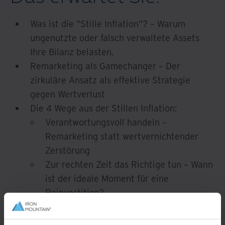
Was ist die "Stille Inflation"? – Warum
ungenutzte oder falsch verwaltete Assets
Ihre Bilanz belasten.
Remarketing als Gamechanger – Der
zirkuläre Ansatz als effektive Strategie
gegen Wertverlust
Die 4 Wege aus der Stillen Inflation:
Verantwortungsvoll handeln –
Remarketing statt wertvernichtender
Zerstörung
Zur rechten Zeit das Richtige tun – Wann
ist der ideale Moment für eine
Reinvestition?
Das Richtige präventiv tun – Smarte
Leasing- und Lifecycle-Modelle