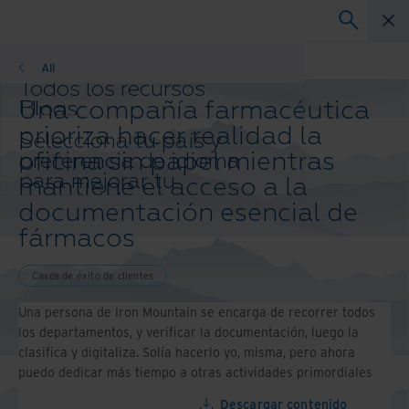
Casos de éxito de clientes
All
Todos los recursos
Una compañía farmacéutica
Blogs
Casos de éxito de clientes
prioriza hacer realidad la
Selecciona tu país y
Guías de soluciones
oficina sin papel mientras
preferencia de idioma
Webinars
para mejorar tu
mantiene el acceso a la
White papers
experiencia de
documentación esencial de
navegación.
fármacos
País e idioma preferidos:
Asia and Pacific
Casos de éxito de clientes
Europe and Southern Africa
Latin America
Una persona de Iron Mountain se encarga de recorrer todos
Middle East North Africa And Turkey
los departamentos, y verificar la documentación, luego la
North America
clasifica y digitaliza. Solía hacerlo yo, misma, pero ahora
puedo dedicar más tiempo a otras actividades primordiales
Descargar contenido