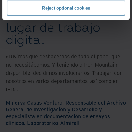
Reject optional cookies
Transición hacia un
lugar de trabajo
digital
«Tuvimos que deshacernos de todo el papel que
no necesitábamos. Y teniendo a Iron Mountain
disponible, decidimos involucrarlos. Trabajan con
nosotros en varios departamentos, así como en
I+D».
Minerva Casas Ventura, Responsable del Archivo
General de Investigación y Desarrollo y
especialista en documentación de ensayos
clínicos. Laboratorios Almirall