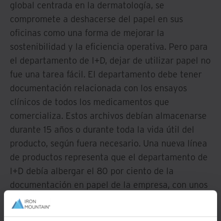
global centrada en la dermatología, se
compromete a deshacerse del papel en sus
oficinas como una forma de mejorar la
sostenibilidad y la eficiencia operativa. Pero para
el departamento de I+D, dejar de utilizar papel no
fue una tarea fácil. El departamento debe tener
documentación relacionada con los ensayos
clínicos de todos los medicamentos que
comercializa. Estos archivos debían almacenarse
durante 15 años o durante toda la vida útil del
producto, según fuera necesario. Una nueva línea
de productos representa que el departamento de
I+D debía albergar el 80 por ciento de la
documentación en papel de la empresa, con unos
cinco metros de archivos agregados
mensualmente