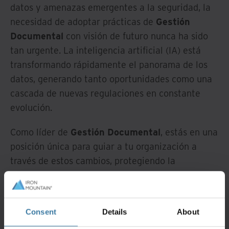
datos y amenazas emergentes a la seguridad, la
necesidad de adoptar prácticas de
Gestión
Documental
con visión de futuro nunca ha sido
tan urgente. La inteligencia artificial (IA) está
transformando rápidamente el panorama de los
datos, generando tanto oportunidades como una
cascada de nuevas regulaciones en constante
evolución.
Como líder de
Gestión Documental
, estás en una
posición única para guiar a tu organización a
través de estos cambios, protegiendo la
información y, al mismo tiempo, identificando
nuevas oportunidades de colaboración. La base
sólida establecida por el programa de registros
Consent
Details
About
de tu organización puede (y lo hará) ayudarte a