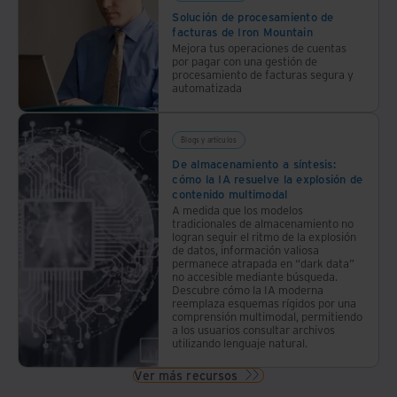
digital
de
Solución de procesamiento de
y
facturas de Iron Mountain
documentos.
Mejora tus operaciones de cuentas
cómo
por pagar con una gestión de
construir
procesamiento de facturas segura y
automatizada
una
base
sólida
Blogs y artículos
para
De almacenamiento a síntesis:
el
cómo la IA resuelve la explosión de
éxito.
contenido multimodal
A medida que los modelos
tradicionales de almacenamiento no
logran seguir el ritmo de la explosión
de datos, información valiosa
permanece atrapada en “dark data”
no accesible mediante búsqueda.
Descubre cómo la IA moderna
reemplaza esquemas rígidos por una
comprensión multimodal, permitiendo
a los usuarios consultar archivos
utilizando lenguaje natural.
Ver más recursos