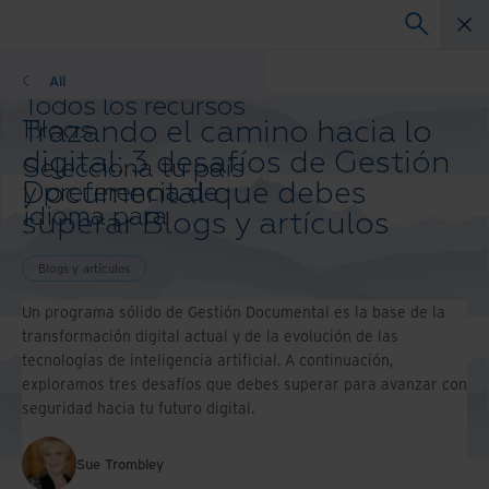
Blogs y artículos
All
Todos los recursos
Trazando el camino hacia lo
Blogs
Casos de éxito
digital: 3 desafíos de Gestión
Selecciona tu país
Guías de solución
Documental que debes
y preferencia de
Webinars
idioma para
superar Blogs y artículos
Papel blanco
mejorar tu
experiencia de
Blogs y artículos
navegación.
País e idioma
Un programa sólido de Gestión Documental es la base de la
preferidos:
transformación digital actual y de la evolución de las
tecnologías de inteligencia artificial. A continuación,
Asia-Pacific and India
exploramos tres desafíos que debes superar para avanzar con
Europe and Southern Africa
seguridad hacia tu futuro digital.
Latin America
Middle East North Africa And
Turkey
Sue Trombley
North America