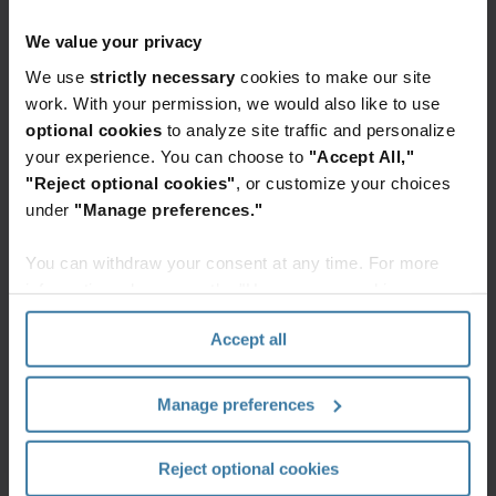
avanzar incluso en escenarios de gran
incertidumbre.
We value your privacy
We use
strictly necessary
cookies to make our site
A rendering error occurred:
(0 , l9.useId)
(...).replaceAll is not a function
.
work. With your permission, we would also like to use
optional cookies
to analyze site traffic and personalize
Servicios y soluciones destacados
your experience. You can choose to
"Accept All,"
"Reject optional cookies"
, or customize your choices
Gobernanza
El puente
Document
under
"Manage preferences."
de la
hacia lo
scanning
Información
digital: cómo
and digital
en la era de
posicionar a
storage
You can withdraw your consent at any time. For more
la IA
tu
information, please see the "How we use cookies
Gestiona
organización
section" of our
Privacy Policy
.
La
documentos
para el éxito
Accept all
Gobernanza
con
¿Cómo
de la
nuestrservicios
puede
Información
de
Manage preferences
tu
(IG)
escaneo
organización
busca
de
posicionarse
Reject optional cookies
maximizar
documentos