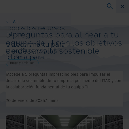
Blogs y artículos
All
Todos los recursos
5 preguntas para alinear a tu
Blogs
Casos de éxito
equipo de TI con los objetivos
Selecciona tu país
Guías de solución
de desarrollo sostenible
y preferencia de
Webinars
idioma para
Papel blanco
mejorar tu
Blogs y artículos
experiencia de
¡Accede a 5 preguntas imprescindibles para impulsar el
navegación.
desarrollo sostenible de tu empresa por medio del ITAD y con
País e idioma
la colaboración fundamental de tu equipo TI!
preferidos:
Asia-Pacific and India
20 de enero de 2025
7
mins
Europe and Southern Africa
Latin America
Middle East North Africa And
Turkey
North America