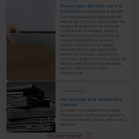
Reality check del ITAD: cerrar la
brecha entre conciencia y acción
Los responsables de disposición de
activos de TI (ITAD) comprenden los
riesgos de exposición de datos en
hardware de TI retirado, como lo
destaca una encuesta reciente de
Foundry MarketPulse. Aún así,
muchas organizaciones siguen
teniendo dificultades para hacer
cumplir las políticas, capacitar al
personal y asignar recursos, lo que las
deja expuestas a brechas de datos,
multas regulatorias y daño
reputacional.
Videos y webinars
Iron Mountain ALM Remarketing
Solutions
Descubre cómo ALM Remarketing
Solutions de Iron Mountain ayudan a
maximizar el valor de los activos de TI
retirados.
Ver más recursos