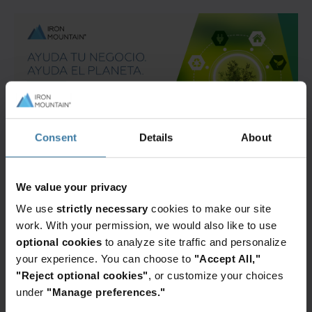
Consent
Details
About
3. ¿Están tus activos de TI
We value your privacy
incluidos en el programa de
We use
strictly necessary
cookies to make our site
reciclaje de tu empresa?
work. With your permission, we would also like to use
optional cookies
to analyze site traffic and personalize
Tu organización debería tener un
plan de
your experience. You can choose to
"Accept All,"
eliminación de activos de TI
. Si los activos se
"Reject optional cookies"
, or customize your choices
tiran a la basura, no sólo se ponen en
peligro los
under
"Manage preferences."
datos
, sino que se
pierde el valor potencial del