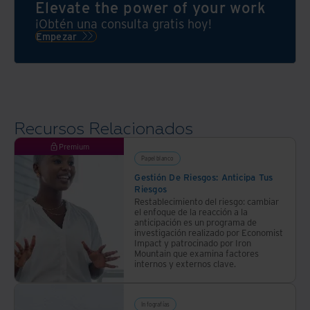
activos
Elevate the power of your work
nuestros
clientes
de ti
¡Obtén una consulta gratis hoy!
clientes
para
que
Empezar
para
proteger
elevan
proteger
y
la
y
generar
seguridad,
liberar
valor
mejoran
el
de lo
la
valor
que
Recursos Relacionados
sostenibilidad
de lo
más
y
Premium
que
les
protegen
Papel blanco
más
importa
la
Gestión De Riesgos: Anticipa Tus
les
de
Riesgos
reputación
importa
forma
Restablecimiento del riesgo: cambiar
de la
el enfoque de la reacción a la
de
innovadora
marca
anticipación es un programa de
manera
y
investigación realizado por Economist
Impact y patrocinado por Iron
innovadora
socialmente
Mountain que examina factores
y
responsable.
internos y externos clave.
socialmente
responsable.
Infografías