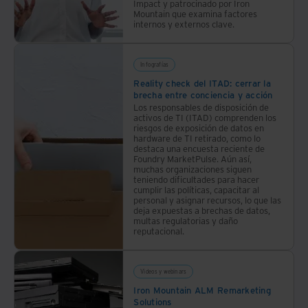
Impact y patrocinado por Iron
y
Mountain que examina factores
internos y externos clave.
socialmente
responsable.
Infografías
Reality check del ITAD: cerrar la
brecha entre conciencia y acción
Los responsables de disposición de
activos de TI (ITAD) comprenden los
riesgos de exposición de datos en
hardware de TI retirado, como lo
destaca una encuesta reciente de
Foundry MarketPulse. Aún así,
muchas organizaciones siguen
teniendo dificultades para hacer
cumplir las políticas, capacitar al
personal y asignar recursos, lo que las
deja expuestas a brechas de datos,
multas regulatorias y daño
reputacional.
Videos y webinars
Iron Mountain ALM Remarketing
Solutions