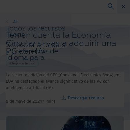
Blogs y artículos
All
Todos los recursos
Ten en cuenta la Economía
Blogs
Casos de éxito
Circular si vas a adquirir una
Selecciona tu país
Guías de solución
PC con IA
y preferencia de
Webinars
idioma para
Papel blanco
mejorar tu
Blogs y artículos
experiencia de
La reciente edición del CES (Consumer Electronics Show) en
navegación.
EUA ha destacado el avance significativo de las PC con
País e idioma
inteligencia artificial (IA).
preferidos:
Asia-Pacific and India
Descargar recurso
8 de mayo de 2024
7
mins
Europe and Southern Africa
Latin America
Middle East North Africa And
Turkey
North America