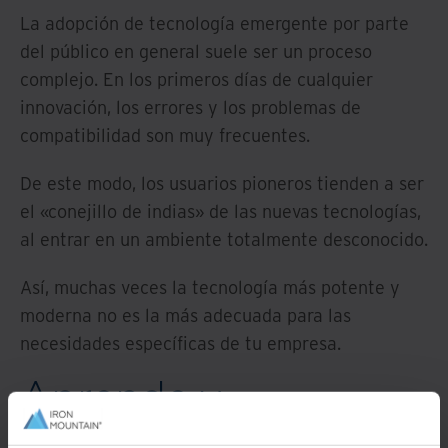
La adopción de tecnología emergente por parte
del público en general suele ser un proceso
complejo. En los primeros días de cualquier
innovación, los errores y los problemas de
compatibilidad son muy frecuentes.
De este modo, los usuarios pioneros tienden a ser
el «conejillo de indias» de las nuevas tecnologías,
al entrar en un ambiente totalmente desconocido.
Así, muchas veces la tecnología más potente y
moderna no es la más adecuada para las
necesidades específicas de tu empresa.
Aprende y
monitoriza