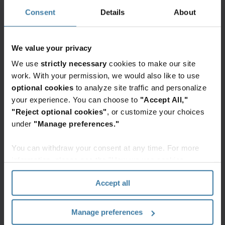
Consent
Details
About
Para los líderes de TI, la integración de PC con
Inteligencia Artificial (IA) representa una
We value your privacy
alternativa interesante.
We use
strictly necessary
cookies to make our site
Asimismo, es crucial mantenerse informado sobre
work. With your permission, we would also like to use
optional cookies
to analyze site traffic and personalize
las novedades de las principales empresas de
your experience. You can choose to
"Accept All,"
software y sistemas, ya que las unidades con IA
"Reject optional cookies"
, or customize your choices
podrían tener un impacto significativo en áreas
under
"Manage preferences."
como la ciberseguridad y la gestión energética.
You can withdraw your consent at any time. For more
Puedes plantearte la posibilidad de implementar
information, please see the "How we use cookies
unidades con IA en casos de uso que requieran
section" of our
Privacy Policy
.
una mayor potencia de procesamiento local,
Accept all
como la edición de video y la traducción de
idiomas.
Manage preferences