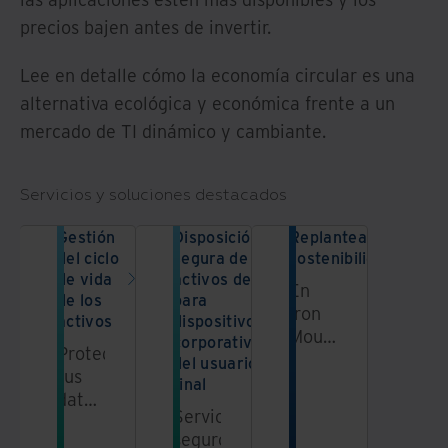
precios bajen antes de invertir.
Lee en detalle cómo la economía circular es una
alternativa ecológica y económica frente a un
mercado de TI dinámico y cambiante.
Servicios y soluciones destacados
Gestión
Disposición
Replantea la
del ciclo
segura de
sostenibilidad
de vida
activos de TI
En
de los
para
Iron
activos
dispositivos
Mountain,
corporativos
Protege
nos
del usuario
tus
esforzamos
final
datos.
por
Servicios
Protege
ser el
seguros
el