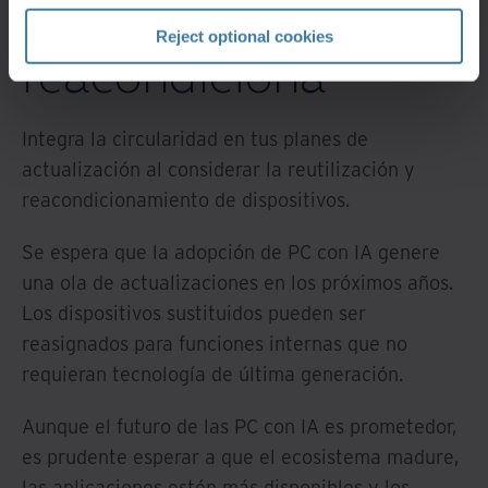
Reutiliza y
Reject optional cookies
reacondiciona
Integra la circularidad en tus planes de
actualización al considerar la reutilización y
reacondicionamiento de dispositivos.
Se espera que la adopción de PC con IA genere
una ola de actualizaciones en los próximos años.
Los dispositivos sustituidos pueden ser
reasignados para funciones internas que no
requieran tecnología de última generación.
Aunque el futuro de las PC con IA es prometedor,
es prudente esperar a que el ecosistema madure,
las aplicaciones estén más disponibles y los