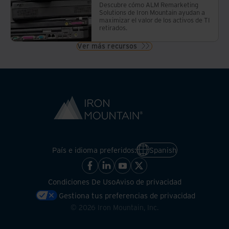
Descubre cómo ALM Remarketing
Solutions de Iron Mountain ayudan a
maximizar el valor de los activos de TI
retirados.
Ver más recursos
País e idioma preferidos:
Spanish
Condiciones De Uso
Aviso de privacidad
Gestiona tus preferencias de privacidad
©
2026
Iron Mountain, Inc.