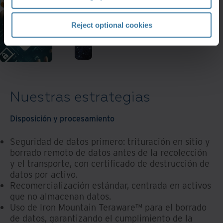
Reject optional cookies
Nuestras estrategias
Disposición y procesamiento
Seguridad de datos primero: trituración en sitio y
borrado remoto de datos antes de la recolección
y el transporte, con certificado de destrucción de
datos por activo.
Recomercialización estándar, centrada en activos
que no almacenan datos.
Uso de Iron Mountain Teraware™ para el borrado
de datos, garantizando el cumplimiento de la