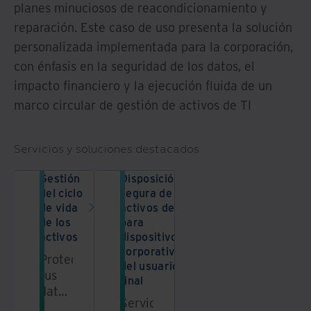
planes minuciosos de reacondicionamiento y
reparación. Este caso de uso presenta la solución
personalizada implementada para la corporación,
con énfasis en la seguridad de los datos, el
impacto financiero y la ejecución fluida de un
marco circular de gestión de activos de TI
Servicios y soluciones destacados
Gestión
Disposición
del ciclo
segura de
de vida
activos de TI
de los
para
activos
dispositivos
corporativos
Protege
del usuario
tus
final
datos.
Servicios
Protege