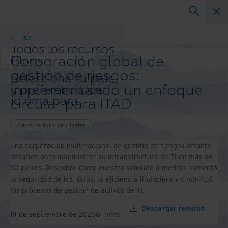
Casos de éxito de clientes
All
Todos los recursos
Corporación global de
Blogs
Casos de éxito
gestión de riesgos:
Selecciona tu país
Guías de solución
implementando un enfoque
y preferencia de
Webinars
idioma para
circular para ITAD
Papel blanco
mejorar tu
experiencia de
Casos de éxito de clientes
navegación.
País e idioma
Una corporación multinacional de gestión de riesgos afronta
preferidos:
desafíos para administrar su infraestructura de TI en más de
30 países. Descubre cómo nuestra solución a medida aumentó
Asia-Pacific and India
la seguridad de los datos, la eficiencia financiera y simplificó
Europe and Southern Africa
los procesos de gestión de activos de TI.
Latin America
Middle East North Africa And
Descargar recurso
Turkey
19 de septiembre de 2025
8
mins
North America