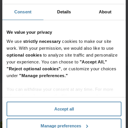
Consent
Details
About
We value your privacy
We use
strictly necessary
cookies to make our site
Transporte seguro en países sin flota
work. With your permission, we would also like to use
logística dedicada.
optional cookies
to analyze site traffic and personalize
your experience. You can choose to
"Accept All,"
"Reject optional cookies"
, or customize your choices
under
"Manage preferences."
You can withdraw your consent at any time. For more
information, please see the "How we use cookies
section" of our
Privacy Policy
.
Accept all
Manage preferences