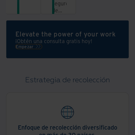
seguros
el
de
medio
disposición
ambiente.
de
Protege
activos
Elevate the power of your work
a tu
de ti
empresa.
¡Obtén una consulta gratis hoy!
que
Empezar
elevan
la
seguridad,
mejoran
Estrategia de recolección
la
sostenibilidad
y
protegen
la
reputación
de la
Enfoque de recolección diversificado
marca
en más de 30 países.