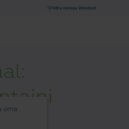
Võta meiega ühendust
al:
ntaini
da oma
s