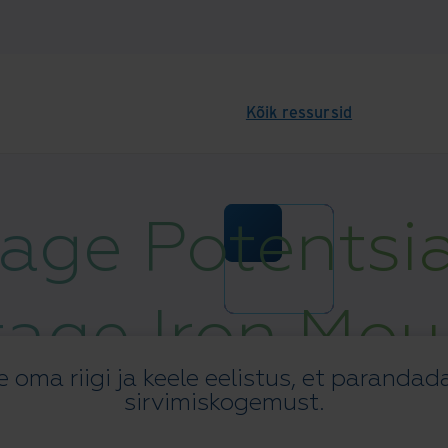
Kõik ressursid
age Potentsia
age Iron Mou
e oma riigi ja keele eelistus, et paranda
Allikate Kesku
sirvimiskogemust.