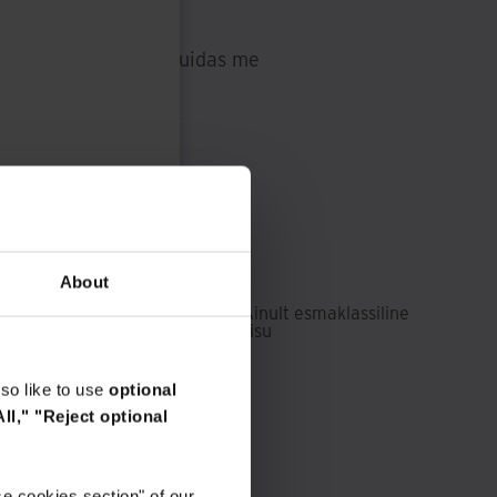
le, et teada saada, kuidas me
üsteemis.
About
Ainult esmaklassiline
sisu
so like to use
optional
ll,"
"Reject optional
e cookies section" of our