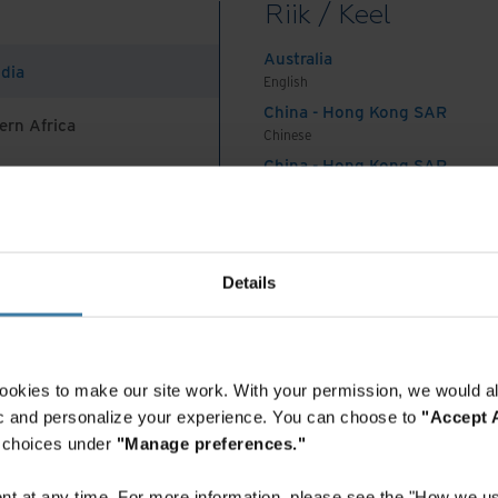
Riik / Keel
 teadmistele, kliendi edulugudele ja olulistele allikate
Australia
ndia
, ühendame ja aktiveerime teie teavet kogu selle ökos
English
China - Hong Kong SAR
ern Africa
Chinese
China - Hong Kong SAR
English
China - Mainland
 Africa And Turkey
中国-中文
India
IT-turvalisus
Digitaalne transformatsioon
Details
English
Lahendused
rolli
Indonesia
English
Indonesia
ookies to make our site work. With your permission, we would al
Indonesian
fic and personalize your experience. You can choose to
"Accept A
Korea
r choices under
"Manage preferences."
Korean
Malaysia
t at any time. For more information, please see the "How we us