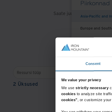
Piirkonnad
Saate juurdepääsu ekspertide
Asia-Pacific and I
kaitseme
Europe and South
Latin America
Middle East North
Populaarsed teemad
Andme- ja 
Consent
North America
Ressursi tüüp
Tööstus
We value your privacy
2 Üksused
We use
strictly necessary
c
cookies
to analyze site traf
cookies"
, or customize you
You can withdraw your consen