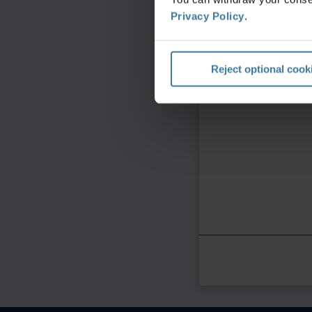
Privacy Policy
.
Lah
Reject optional cook
Iron
töö