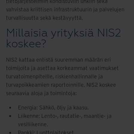
tietojärjestelmiin kohdistuviin uhkiin sekä
vahvistaa kriittisen infrastruktuurin ja palvelujen
turvallisuutta sekä kestävyyttä.
Millaisia yrityksiä NIS2
koskee?
NIS2 kattaa entistä suuremman määrän eri
toimijoita ja asettaa korkeammat vaatimukset
turvatoimenpiteille, riskienhallinnalle ja
turvapoikkeamien raportoinnille. NIS2 koskee
seuraavia aloja ja toimintoja:
Energia: Sähkö, öljy ja kaasu.
Liikenne: Lento-, rautatie-, maantie- ja
vesiliikenne.
Pankki: Luottolaitokset.