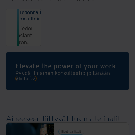
Tiedonhallinnan
konsultointipalvelut
Tiedonhallinnan
asiantuntijana
Iron
Mountain
tarjoaa
kokonaisvaltaisia
Elevate the power of your work
ratkaisuja
Pyydä ilmainen konsultaatio jo tänään
turvalliseen
Aloita
ja
tehokkaaseen
tiedonhallintaan.
Lue
lisää
Aiheeseen liittyvät tukimateriaalit
täältä.
Blogit ja artikkelit