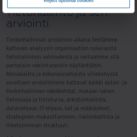
Reject optional cookies
Tietohallinto ja sen
arviointi
Tiedonhallinnan arvioinnin aikana teetämme
kattavan analyysin organisaation nykyisestä
tietohallinnon valmiudesta ja vertaamme sitä
parhaisiin vakiintuneisiin käytäntöihin.
Monialaista ja kokonaisvaltaista viitekehystä
soveltaen arviointimme kattavat kaikki datan- ja
tiedonhallinnan näkökohdat, mukaan lukien
tietosuoja ja tietoturva, arkistonhallinta,
datanohjaus, IT-ohjaus, lait ja määräykset,
strateginen mukauttaminen, riskienhallinta ja
liiketoiminnan struktuuri.