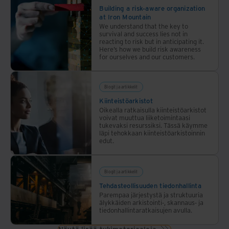
Building a risk-aware organization
at Iron Mountain
We understand that the key to
survival and success lies not in
reacting to risk but in anticipating it.
Here’s how we build risk awareness
for ourselves and our customers.
Blogit ja artikkelit
Kiinteistöarkistot
Oikealla ratkaisulla kiinteistöarkistot
voivat muuttua liiketoimintaasi
tukevaksi resurssiksi. Tässä käymme
läpi tehokkaan kiinteistöarkistoinnin
edut.
Blogit ja artikkelit
Tehdasteollisuuden tiedonhallinta
Parempaa järjestystä ja struktuuria
älykkäiden arkistointi-, skannaus- ja
tiedonhallintaratkaisujen avulla.