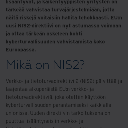
lisääntyvät, ja kaikentyyppisten yritysten on
tärkeää vahvistaa turvajärjestelmiään, jotta
näitä riskejä voitaisiin hallita tehokkaasti. EU:n
uusi NIS2-direktiivi on nyt astumassa voimaan
ja ottaa tärkeän askeleen kohti
kyberturvallisuuden vahvistamista koko
Euroopassa.
Mikä on NIS2?
Verkko- ja tietoturvadirektiivi 2 (NIS2) päivittää ja
laajentaa alkuperäistä EU:n verkko- ja
tietoturvadirektiiviä, joka otettiin käyttöön
kyberturvallisuuden parantamiseksi kaikkialla
unionissa. Uuden direktiivin tarkoituksena on
puuttua lisääntyneisiin verkko- ja