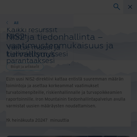
Blogit
All
Kaikki resurssit
NIS2 ja tiedonhallinta –
Blogit
Asiakastapauksia
vaatimustenmukaisuus ja
Valitse maasi ja
Ratkaisuoppaat
turvallisuus
kielimieltymyksesi
Webinaarit
parantaaksesi
Raportti
selauskokemustasi.
Blogit ja artikkelit
Vaihda alue ja
EU:n uusi NIS2-direktiivi kattaa entistä suuremman määrän
kieli
toimintoja ja asettaa korkeammat vaatimukset
Asia-Pacific and India
turvatoimenpiteille, riskienhallinnalle ja turvapoikkeamien
Europe and Southern Africa
raportoinnille. Iron Mountainin tiedonhallintapalvelun avulla
Latin America
varmistat uusien määräysten noudattamisen.
Middle East North Africa And
Turkey
19. heinäkuuta 2024
7
minuuttia
North America