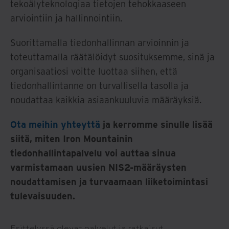
tekoälyteknologiaa tietojen tehokkaaseen
arviointiin ja hallinnointiin.
Suorittamalla tiedonhallinnan arvioinnin ja
toteuttamalla räätälöidyt suosituksemme, sinä ja
organisaatiosi voitte luottaa siihen, että
tiedonhallintanne on turvallisella tasolla ja
noudattaa kaikkia asiaankuuluvia määräyksiä.
Ota meihin yhteyttä
ja kerromme sinulle lisää
siitä, miten Iron Mountainin
tiedonhallintapalvelu voi auttaa sinua
varmistamaan uusien NIS2-määräysten
noudattamisen ja turvaamaan liiketoimintasi
tulevaisuuden.
Esittelyssä olevat palvelut ja ratkaisut