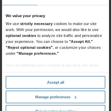
suojaamiseksi. Uusien NIS2-säännösten myötä
yritysten tulee täyttää erilaisia vaatimuksia
We value your privacy
kyberturvallisuutensa vahvistamiseksi sekä
We use
strictly necessary
cookies to make our site
kriittisten palveluiden ja infrastruktuurin
work. With your permission, we would also like to use
suojaamiseksi kyberuhkia vastaan.
optional cookies
to analyze site traffic and personalize
your experience. You can choose to
"Accept All,"
Me täällä Iron Mountainilla ymmärrämme, että
"Reject optional cookies"
, or customize your choices
uudet vaatimukset voivat tuntua ylivoimaisilta.
under
"Manage preferences."
Haluamme auttaa yrityksiä sekä varmistamaan,
You can withdraw your consent at any time. For more
että NIS2-direktiivin asettamat vaatimukset
information, please see the "How we use cookies
täytetään että rakentamaan vahvaa perustaa
section" of our
Privacy Policy
.
organisaation kyberturvallisuudelle pitkällä
Accept all
aikavälillä. Tiedonhallintapalvelumme avulla
yrityksesi saa käyttöönsä vankan
Manage preferences
tiedonhallintastrategian, jonka ansiosta voit
varmistaa yrityksellesi oikean suunnan.