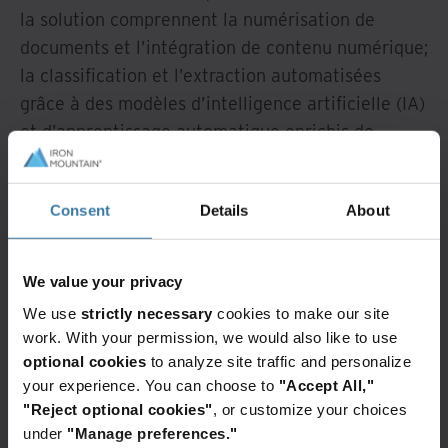
la solution comprennent la numérisation de
documents et l’intégration de contenu numérique;
la classification et l’extraction automatisées
grâce à des modèles d’intelligence artificielle (IA)
et d’apprentissage automatique enrichis de
métadonnées; la validation automatisée des
procédures de travail, les notifications et les
Consent
Details
About
alertes; le stockage physique et numérique
sécurisé avec accès en fonction des rôles; et la
distribution en aval aux principales parties
We value your privacy
prenantes au moyen d’API appropriées.
We use
strictly necessary
cookies to make our site
work. With your permission, we would also like to use
La solution intègre les technologies éprouvées
optional cookies
to analyze site traffic and personalize
d’Iron Mountain :
your experience. You can choose to
"Accept All,"
"Reject optional cookies"
, or customize your choices
Iron Mountain InSight® Digital Experience
under
"Manage preferences."