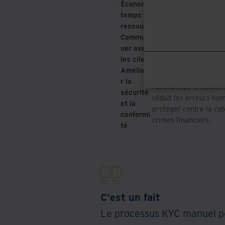
Économiser du
: Rationalisez
temps et des
des documents d
ressources
afin d'accélérer
Communiq
: Bénéficiez d'une in
uer avec
données clients pour
les clients
attirer et fidéliser d
Améliore
: Bénéficiez d'une mei
r la
rationalisez la confor
sécurité
réduit les erreurs hum
et la
protéger contre la cyb
conformi
crimes financiers.
té
C'est un fait
Le processus KYC manuel peu