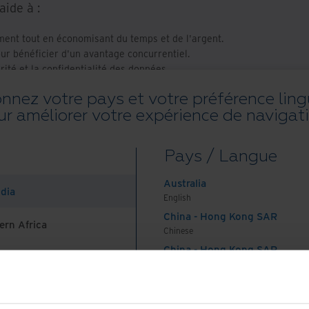
aide à :
ement tout en économisant du temps et de l'argent.
our bénéficier d'un avantage concurrentiel.
rité et la confidentialité des données.
s pour le KYC
onnez votre pays et votre préférence ling
ur améliorer votre expérience de navigati
tain pour le KYC, nos experts peuvent vous aider à
Pays / Langue
Australia
ndia
English
e une interface qui permet de fluidifier l'envoi des documents
 processus automatisés enregistrent les informations dans le
China - Hong Kong SAR
ern Africa
 avec rapidité et précision.
Chinese
China - Hong Kong SAR
 la documentation papier existante, ou Iron Mountain peut s'en
English
econnaissance optique de caractères (OCR) extrait les contenus
China - Mainland
che. Les fonctionnalités avec peu de code ou sans code vous
 Africa And Turkey
中国-中文
vantage les workflows automatisés à vos besoins pour obtenir