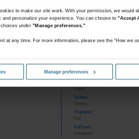
Indonesia
ookies to make our site work. With your permission, we would al
Indonesian
fic and personalize your experience. You can choose to
"Accept A
Korea
r choices under
"Manage preferences."
Korean
Malaysia
t at any time. For more information, please see the "How we us
English
New Zealand
English
Philippines
ies
Manage preferences
English
Singapore
English
Taiwan
Chinese
Thailand
Thai
Vietnam
Vietnamese