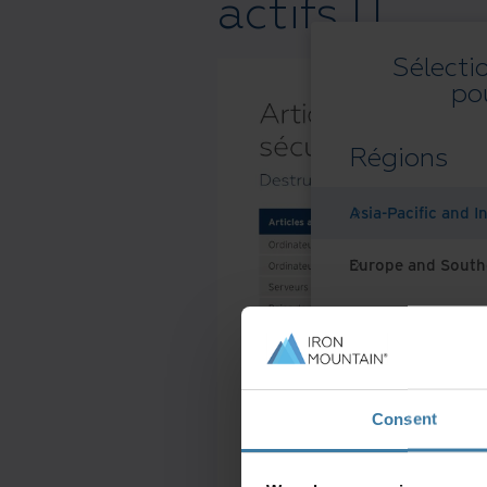
actifs IT.
Sélecti
po
Régions
Asia-Pacific and I
Europe and South
Latin America
Middle East North
Consent
North America