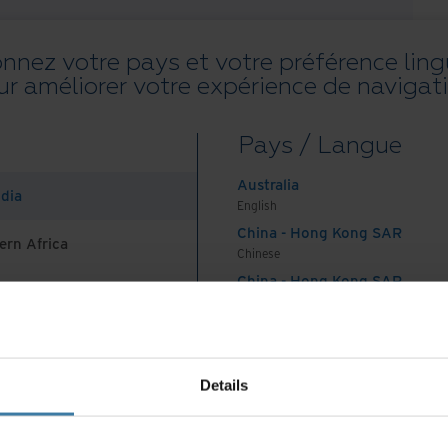
onnez votre pays et votre préférence ling
ur améliorer votre expérience de navigati
Pays / Langue
Australia
ndia
English
China - Hong Kong SAR
ern Africa
Chinese
China - Hong Kong SAR
English
China - Mainland
 Africa And Turkey
中国-中文
India
Details
English
Indonesia
English