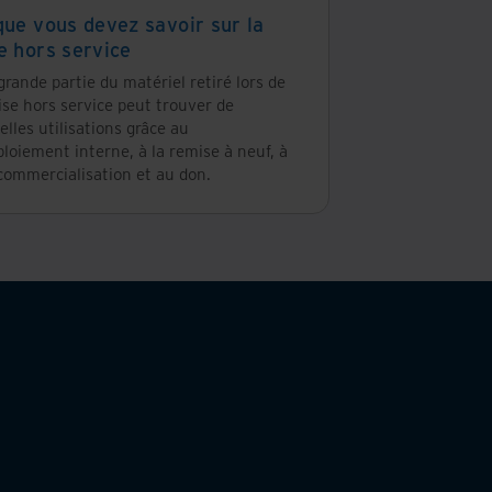
que vous devez savoir sur la
e hors service
rande partie du matériel retiré lors de
se hors service peut trouver de
lles utilisations grâce au
loiement interne, à la remise à neuf, à
commercialisation et au don.