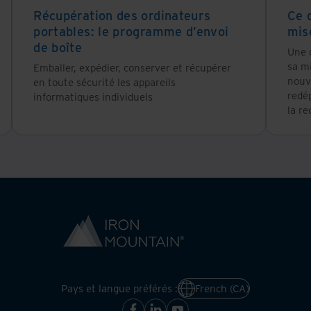
Récupération des ordinateurs
Ce 
portables: le programme d’envoi
mis
de boîte
Une g
sa mi
Emballer, expédier, conserver et récupérer
nouve
en toute sécurité les appareils
redép
informatiques individuels
la re
Pays et langue préférés :
French (CA)