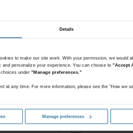
English
China - Mainland
 Africa And Turkey
中国-中文
India
Details
English
Indonesia
English
Indonesia
ookies to make our site work. With your permission, we would al
Indonesian
fic and personalize your experience. You can choose to
"Accept A
Korea
r choices under
"Manage preferences."
Korean
Malaysia
t at any time. For more information, please see the "How we us
English
New Zealand
English
Philippines
ies
Manage preferences
English
es
Singapore
English