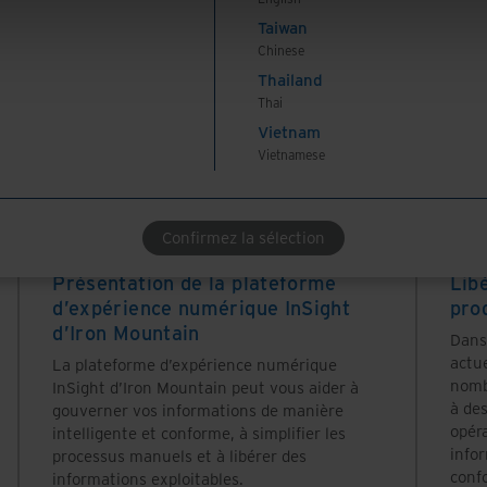
Taiwan
Chinese
Thailand
Thai
Vietnam
Vietnamese
Confirmez la sélection
Guides solution
Gui
Présentation de la plateforme
Lib
d’expérience numérique InSight
pro
d’Iron Mountain
Dans
actue
La plateforme d’expérience numérique
nomb
InSight d’Iron Mountain peut vous aider à
à des
gouverner vos informations de manière
opéra
intelligente et conforme, à simplifier les
info
processus manuels et à libérer des
conf
informations exploitables.