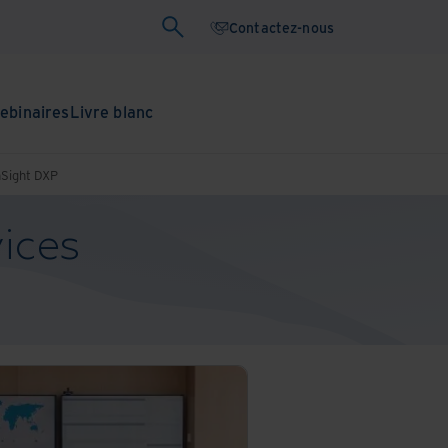
Contactez-nous
ebinaires
Livre blanc
nSight DXP
ices