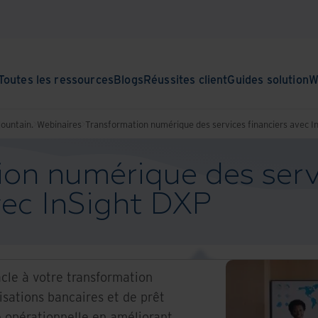
Toutes les ressources
Blogs
Réussites client
Guides solution
W
Mountain.
Webinaires
Transformation numérique des services financiers avec I
ion numérique des serv
vec InSight DXP
acle à votre transformation
sations bancaires et de prêt
e opérationnelle en améliorant