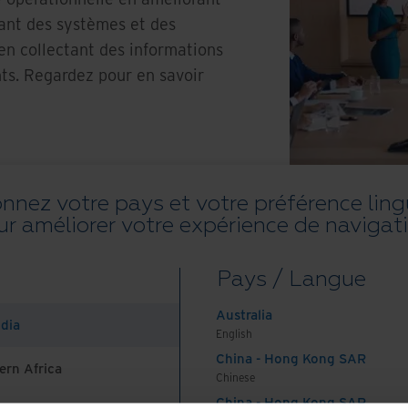
fiant des systèmes et des
en collectant des informations
nts. Regardez pour en savoir
onnez votre pays et votre préférence ling
ur améliorer votre expérience de navigati
Pays / Langue
ading chunk 184 failed. (missing:
Serv
n.com/_next/static/chunks/reactPlayerHls.910acaf0cc2
Australia
ndia
English
China - Hong Kong SAR
ern Africa
Chinese
China - Hong Kong SAR