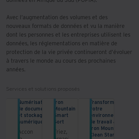
Avec l’augmentation des volumes et des
nouveaux formats de données et vu la manière
dont les personnes et les entreprises utilisent les
données, les réglementations en matière de
protection de la vie privée continueront d'évoluer
à travers le monde au cours des prochaines
années.
Services et solutions proposés
Numérisation
Iron
Transformez
de documents
Mountain
votre
et stockage
Smart
environnement
numérique
Sort
de travail avec
Iron Mountain
Accomplissez
Triez,
Clean Start
la
organisez