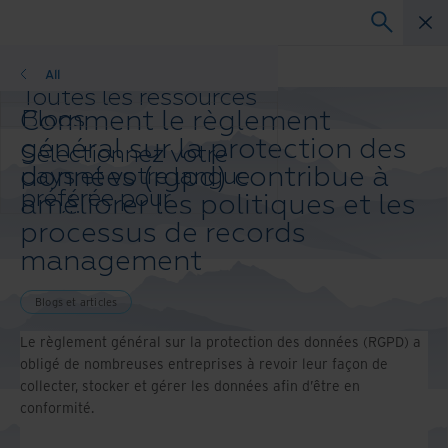
Blogs et articles
All
Toutes les ressources
Comment le règlement
Blogs
Réussites client
général sur la protection des
Sélectionnez votre
Guides solution
données (rgpd) contribue à
pays et votre langue
Webinaires
préférée pour
améliorer les politiques et les
Livre blanc
améliorer votre
processus de records
expérience de
management
navigation.
Pays et langue
préférés :
Blogs et articles
Asia-Pacific and India
Le règlement général sur la protection des données (RGPD) a
Europe and Southern Africa
obligé de nombreuses entreprises à revoir leur façon de
Latin America
collecter, stocker et gérer les données afin d’être en
Middle East North Africa And
conformité.
Turkey
North America