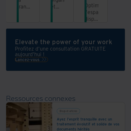
Optimisez
transformation
et
l'espace
numérique
gérez
disponible,
de
vos
réduisez
votre
documents
les
entreprise
physiques
risques
et
à
Elevate the power of your work
et
centralisez
grande
Profitez d'une consultation GRATUITE
renforcez
vos
échelle
aujourd'hui !
votre
Lancez-vous
informations
responsabilité
sociétale
(RSE)
Ressources connexes
Blogs et articles
Ayez l'esprit tranquille avec un
traitement évolutif et solide de vos
documents hérités