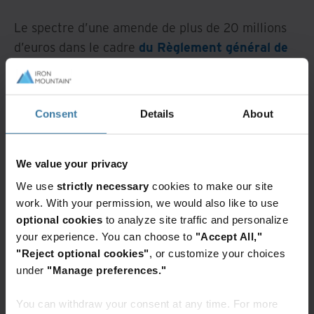
Le spectre d’une amende de plus de 20 millions
d’euros dans le cadre
du Règlement général de
l’Union européenne sur la protection des
données (RGPD)
est une bonne motivation pour
mettre à jour et renforcer périodiquement les
Consent
Details
About
politiques de votre entreprise en matière de
Records Management.
We value your privacy
Depuis l’entrée en vigueur du RGPD en mai 2018,
We use
strictly necessary
cookies to make our site
les actions coercitives et les recommandations
work. With your permission, we would also like to use
réglementaires ont facilité la compréhension des
optional cookies
to analyze site traffic and personalize
concepts du RGPD. En d’autres termes, désormais
your experience. You can choose to
"Accept All,"
"Reject optional cookies"
, or customize your choices
nous comprenons certainement mieux comment
under
"Manage preferences."
les règles du RGPD sont interprétées par les
tribunaux et les autorités chargées de protéger
You can withdraw your consent at any time. For more