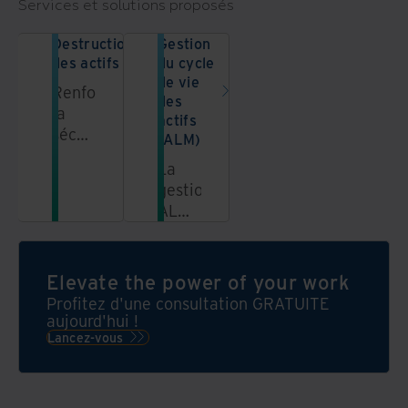
Services et solutions proposés
Destruction
Gestion
des actifs IT
du cycle
de vie
Renforcez
des
la
actifs
sécurité,
(ALM)
améliorez
La
la
gestion
durabilité
ALM
et
vous
protégez
aide
la
à
Elevate the power of your work
réputation
protéger
de
Profitez d'une consultation GRATUITE
vos
aujourd'hui !
votre
données
Lancez-vous
marque
et
avec
votre
nos
environnement,
services