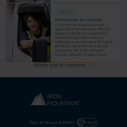
Guides solution
Récupération des appareils
Le service de récupération des
appareils d'Iron Mountain offre un
moyen simplifié de récupérer les
ordinateurs portables chez les
employés ou sur des lieux de travail
distribués, garantissant ainsi une
restitution des actifs en toute
sécurité, efficace et sans tracas.
Afficher plus de ressources
Pays et langue préférés :
French