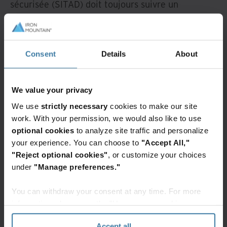
sécurisée (SITAD) doit toujours suivre un
protocole clairement établi qui inclut une chaîne
de traçabilité fiable, l’effacement complet des
données et, le cas échéant, le démontage
Consent
Details
About
responsable des composants à des fins de
réemploi ou de recyclage.
We value your privacy
Stockage et gestion
We use
strictly necessary
cookies to make our site
des données : une
work. With your permission, we would also like to use
optional cookies
to analyze site traffic and personalize
perspective d’éco-
your experience. You can choose to
"Accept All,"
"Reject optional cookies"
, or customize your choices
responsabilité
under
"Manage preferences."
You can withdraw your consent at any time. For more
Alors que nous continuons à produire de
information, please see the "How we use cookies
gigantesques volumes de données, notre manière
section" of our
Privacy Policy
.
de les stocker et de les gérer est toujours plus
Accept all