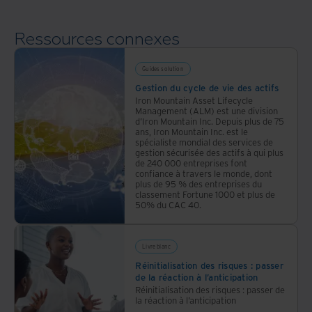
mais
ITAD
aussi
Ressources connexes
votre
rentabilité
Guides solution
Gestion du cycle de vie des actifs
Iron Mountain Asset Lifecycle
Management (ALM) est une division
d’Iron Mountain Inc. Depuis plus de 75
ans, Iron Mountain Inc. est le
spécialiste mondial des services de
gestion sécurisée des actifs à qui plus
de 240 000 entreprises font
confiance à travers le monde, dont
plus de 95 % des entreprises du
classement Fortune 1000 et plus de
50% du CAC 40.
Livre blanc
Réinitialisation des risques : passer
de la réaction à l’anticipation
Réinitialisation des risques : passer de
la réaction à l’anticipation