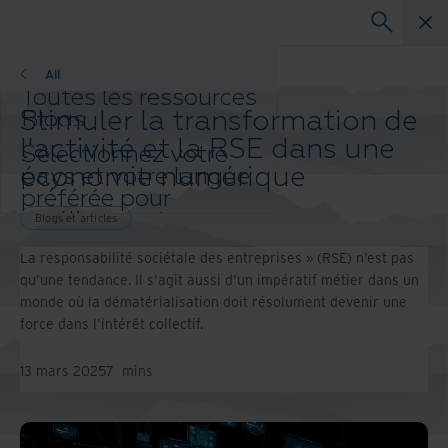
Blogs et articles
All
Toutes les ressources
Stimuler la transformation de
Blogs
Réussites client
l'activité et la RSE dans une
Sélectionnez votre
Guides solution
économie numérique
pays et votre langue
Webinaires
préférée pour
Livre blanc
améliorer votre
Blogs et articles
expérience de
La responsabilité sociétale des entreprises » (RSE) n’est pas
navigation.
qu’une tendance. Il s'agit aussi d'un impératif métier dans un
Pays et langue
monde où la dématérialisation doit résolument devenir une
préférés :
force dans l'intérêt collectif.
Asia-Pacific and India
Europe and Southern Africa
13 mars 2025
7
mins
Latin America
Middle East North Africa And
Turkey
North America