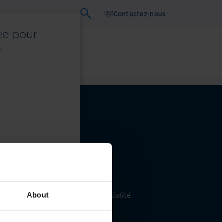
Contactez-nous
ée pour
.
ebinaires
Livre blanc
érez vos préférences de confidentialité
About