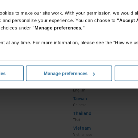
English
Indonesia
ookies to make our site work. With your permission, we would al
Indonesian
fic and personalize your experience. You can choose to
"Accept A
Korea
r choices under
"Manage preferences."
Korean
Malaysia
t at any time. For more information, please see the "How we us
English
New Zealand
English
Philippines
ies
Manage preferences
English
Singapore
English
Taiwan
Chinese
Thailand
Thai
Vietnam
Vietnamese