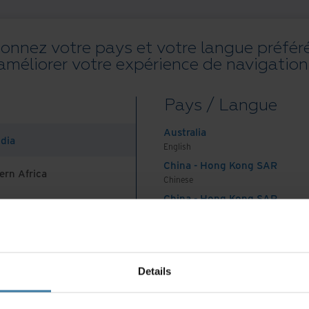
ionnez votre pays et votre langue préfér
améliorer votre expérience de navigation
Toutes les ressources
Blogs
Réussites client
Guides solution
W
Pays / Langue
on
.
Australia
ndia
English
China - Hong Kong SAR
ern Africa
Chinese
China - Hong Kong SAR
English
Pays et langue préférés :
French
China - Mainland
 Africa And Turkey
中国-中文
India
CGV et spécifications de service
Politique de confidentialité
G
Details
English
©
2026
Iron Mountain, Inc.
Indonesia