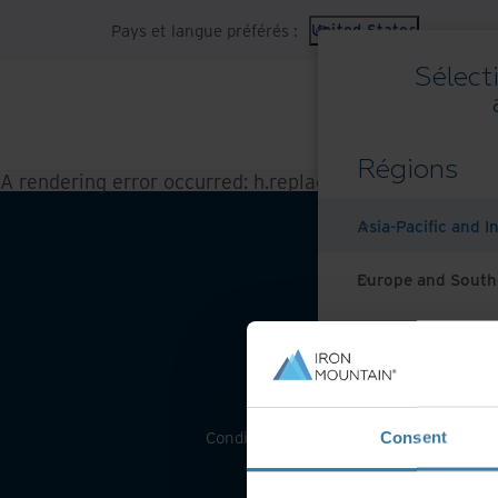
Pays et langue préférés :
United States
Sélect
Régions
A rendering error occurred:
h.replaceAll is not a functi
Asia-Pacific and I
Europe and South
Latin America
Middle East North
Conditions générales d’utilisation Web
Consent
North America