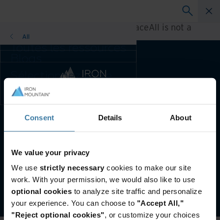
A rendering error occurred:
h.replaceAll is not a
function
.
All
Toutes les ressources
Blogs
Réussites client
Sélectionnez votre
Guides solution
pays et votre langue
Webinaires
préférée pour
Livre blanc
améliorer votre
expérience de
Consent
Details
About
Pays et langue préférés :
French
navigation.
Pays et langue
préférés :
Conditions générales d’utilisation Web
We value your privacy
Asia-Pacific and India
CGV et spécifications de service
Politique de confidentialité
We use
strictly necessary
cookies to make our site
Europe and Southern Africa
Gérez vos préférences de confidentialité
work. With your permission, we would also like to use
Latin America
©
2026
Iron Mountain, Inc.
optional cookies
to analyze site traffic and personalize
Middle East North Africa And
your experience. You can choose to
"Accept All,"
Turkey
"Reject optional cookies"
, or customize your choices
North America