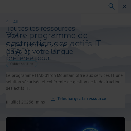
Guides solution
All
Toutes les ressources
Votre programme de
Blogs
Réussites client
destruction des actifs IT
Sélectionnez votre
Guides solution
(ITAD)
pays et votre langue
Webinaires
préférée pour
Livre blanc
améliorer votre
Guides solution
expérience de
Le programme ITAD d'Iron Mountain offre aux services IT une
navigation.
solution sécurisée et cohérente de gestion de la destruction
Pays et langue
des actifs IT.
préférés :
Asia-Pacific and India
Téléchargez la ressource
11 juillet 2025
6
mins
Europe and Southern Africa
Latin America
Middle East North Africa And
Turkey
North America