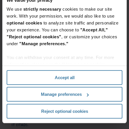
We use
strictly necessary
cookies to make our site
work. With your permission, we would also like to use
optional cookies
to analyze site traffic and personalize
your experience. You can choose to
"Accept All,"
"Reject optional cookies"
, or customize your choices
under
"Manage preferences."
You can withdraw your consent at any time. For more
information, please see the "How we use cookies
section" of our
Privacy Policy
.
Accept all
Manage preferences
Reject optional cookies
Téléchargez l'ebook complet via le lien ci-dessous pour plus
d'informations sur notre programme de destruction des actifs
IT (ITAD).