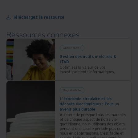
votre
en
environnement,
décharge
mais
Téléchargez la ressource
aussi
votre
Ressources connexes
rentabilité
Guides solution
Gestion des actifs matériels &
ITAD
Optimisez la valeur de vos
investissements informatiques.
Blogs et articles
L'économie circulaire et les
déchets électroniques : Pour un
avenir plus durable
Au cœur de presque tous les marchés
et de chaque aspect de notre vie
quotidienne, nous utilisons des objets
pendant une courte période puis nous
nous en débarrassons. C'est facile et
rapide. Mais cela nuit gravement à