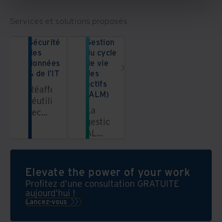
Services et solutions proposés
Sécurité
Gestion
des
du cycle
données
de vie
& de l'IT
des
actifs
Réaffectez,
(ALM)
réutilisez,
La
recyclez
gestion
et
ALM
recommercialisez
vous
vos
aide
actifs
à
IT
Elevate the power of your work
protéger
pour
Profitez d'une consultation GRATUITE
vos
réduire
aujourd'hui !
données
Lancez-vous
la
et
mise