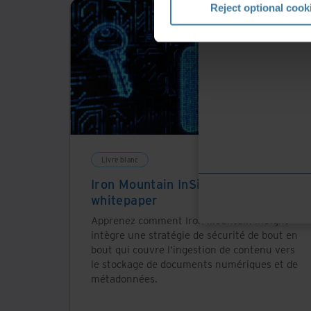
Reject optional cook
Livre blanc
Iron Mountain InSight DXP security
whitepaper
Apprenez comment Iron Mountain InSight®
intègre une stratégie de sécurité de bout en
bout qui couvre l'ingestion de contenu vers
le stockage de documents numériques et de
métadonnées.