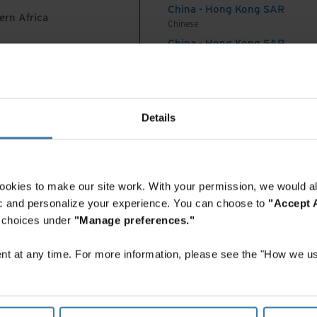
China - Hong Kong SAR
éussir son passage du papier au numérique en
ern Africa
Chinese
rôle.
China - Hong Kong SAR
English
que grâce à ces conseils pratiques qui vous
China - Mainland
 Africa And Turkey
中国-中文
India
Details
English
Indonesia
nt
English
Indonesia
ookies to make our site work. With your permission, we would al
Indonesian
fic and personalize your experience. You can choose to
"Accept A
Korea
r choices under
"Manage preferences."
Korean
Malaysia
t at any time. For more information, please see the "How we us
English
New Zealand
es
English
Philippines