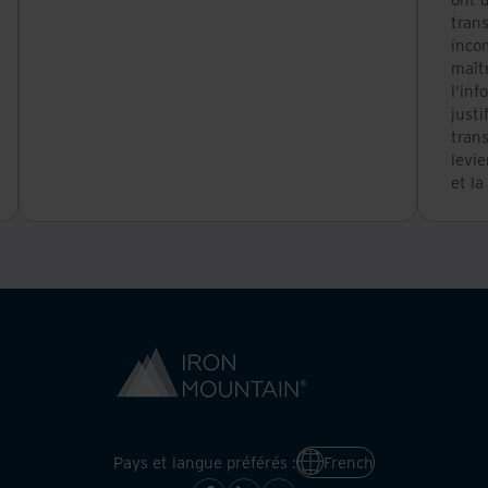
tran
inco
maîtr
l'inf
justi
tran
levie
et la
Pays et langue préférés :
French