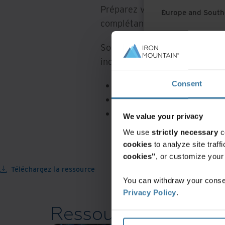
Préparez votre entreprise à r
Europe and South
complétant cette liste de cont
Latin America
Soyez
prêt à passer au numéri
Middle East North
indiqueront :
Consent
North America
ce qu'il faut faire
quand le faire
et pourquoi c'est importa
We value your privacy
We use
strictly necessary
c
cookies
to analyze site traf
cookies"
, or customize you
Téléchargez la ressource
You can withdraw your consen
Privacy Policy
.
Ressources connex