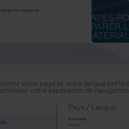
chargez la ressource
Serv
il plus numérique est un périple.
ionnez votre pays et votre langue préfér
améliorer votre expérience de navigation
ments papier est une étape clé.
ocessus.
Pays / Langue
 aussi essentiels soient-ils, peuvent être
Australia
ndia
English