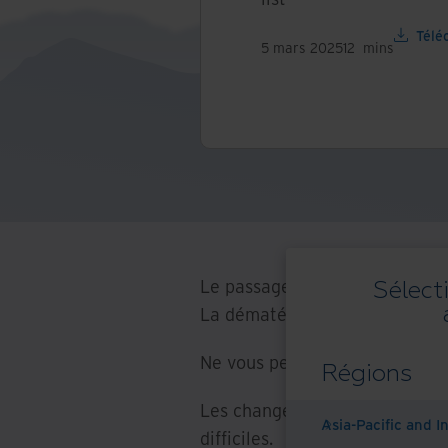
Télé
5 mars 2025
12
mins
Le passage à un mode de trava
Sélect
La dématérialisation des docu
Ne vous perdez pas dans le pr
Régions
Les changements opérationnels,
Asia-Pacific and I
difficiles.