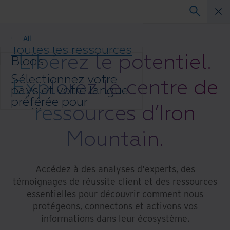
All
Toutes les ressources
Libérez le potentiel.
Blogs
Réussites client
Sélectionnez votre
Explorez le centre de
Guides solution
pays et votre langue
Webinaires
préférée pour
Livre blanc
ressources d’Iron
améliorer votre
expérience de
Mountain.
navigation.
Pays et langue
préférés :
Accédez à des analyses d'experts, des
Asia-Pacific and India
témoignages de réussite client et des ressources
Europe and Southern Africa
Latin America
essentielles pour découvrir comment nous
Middle East North Africa And
protégeons, connectons et activons vos
Turkey
informations dans leur écosystème.
North America