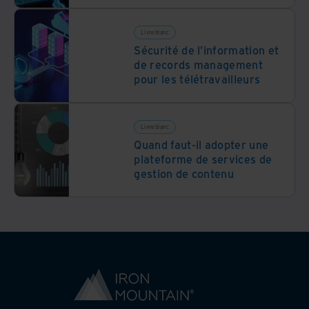
Livre blanc
Sécurité de l’information et
de records management
pour les télétravailleurs
Livre blanc
Quand faut-il adopter une
plateforme de services de
gestion de contenu