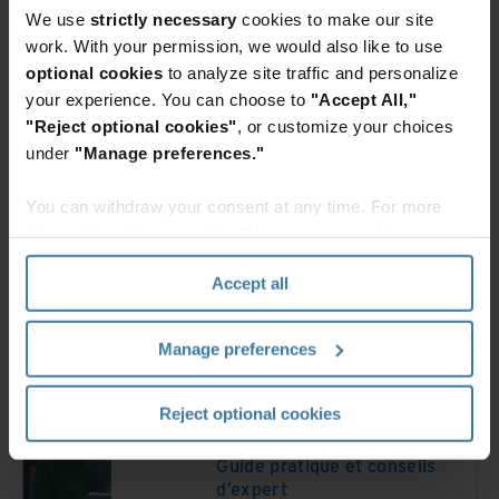
l'économie de l'information
We use
strictly necessary
cookies to make our site
- Chapitre 3
work. With your permission, we would also like to use
Contenu premium
optional cookies
to analyze site traffic and personalize
your experience. You can choose to
"Accept All,"
"Reject optional cookies"
, or customize your choices
Livre blanc
under
"Manage preferences."
Que Faire ? | Iron Mountain
You can withdraw your consent at any time. For more
information, please see the "How we use cookies
section" of our
Privacy Policy
.
Livre blanc
Accept all
Solutions De Bande Et Cloud
: Pour La Protection Des
Données Sur Site Distant |
Manage preferences
Iron Mountain
Reject optional cookies
Livre blanc
Guide pratique et conseils
d’expert