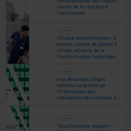
Réinitialisation des risques :
passer de la réaction à
l’anticipation
Livre blanc
Clinique dématérialisée : 5
bonnes raisons de passer à
l'étape suivante de la
transformation numérique
Livre blanc
Iron Mountain InSight
optimise la gestion de
l'information des
entreprises des sciences de
la vie, offrant efficacité,
réduction des coûts et
avantages stratégiques
Livre blanc
Total Economic Impact™