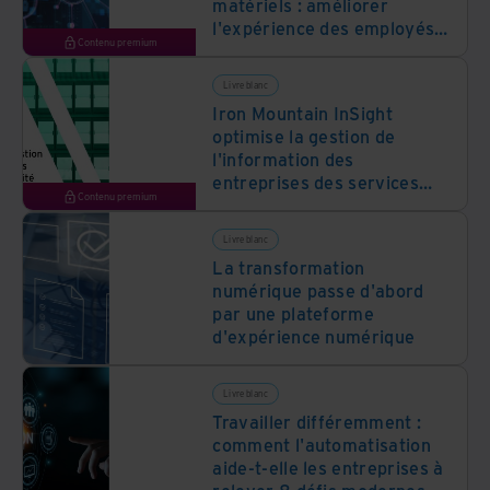
matériels : améliorer
l'expérience des employés
Contenu premium
dans le cadre du travail
hybride
Livre blanc
Iron Mountain InSight
optimise la gestion de
l'information des
entreprises des services
Contenu premium
financiers, offrant
efficacité, réduction des
Livre blanc
coûts et avantages
La transformation
stratégiques
numérique passe d'abord
par une plateforme
d'expérience numérique
Livre blanc
Travailler différemment :
comment l'automatisation
aide-t-elle les entreprises à