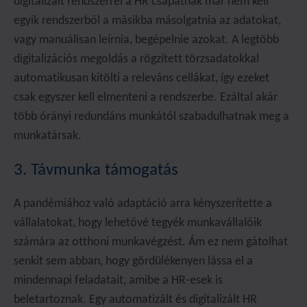
digitalizált rendszerrel a HR csapatnak már nem kell
egyik rendszerből a másikba másolgatnia az adatokat,
vagy manuálisan leírnia, begépelnie azokat. A legtöbb
digitalizációs megoldás a rögzített törzsadatokkal
automatikusan kitölti a releváns cellákat, így ezeket
csak egyszer kell elmenteni a rendszerbe. Ezáltal akár
több órányi redundáns munkától szabadulhatnak meg a
munkatársak.
3. Távmunka támogatás
A pandémiához való adaptáció arra kényszerítette a
vállalatokat, hogy lehetővé tegyék munkavállalóik
számára az otthoni munkavégzést. Ám ez nem gátolhat
senkit sem abban, hogy gördülékenyen lássa el a
mindennapi feladatait, amibe a HR-esek is
beletartoznak. Egy automatizált és digitalizált HR