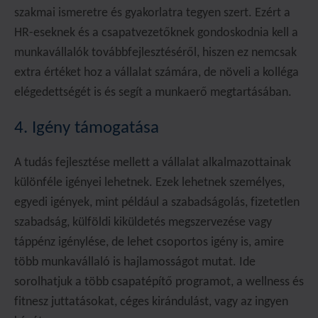
szakmai ismeretre és gyakorlatra tegyen szert. Ezért a
HR-eseknek és a csapatvezetőknek gondoskodnia kell a
munkavállalók továbbfejlesztéséről, hiszen ez nemcsak
extra értéket hoz a vállalat számára, de növeli a kolléga
elégedettségét is és segít a munkaerő megtartásában.
4. Igény támogatása
A tudás fejlesztése mellett a vállalat alkalmazottainak
különféle igényei lehetnek. Ezek lehetnek személyes,
egyedi igények, mint például a szabadságolás, fizetetlen
szabadság, külföldi kiküldetés megszervezése vagy
táppénz igénylése, de lehet csoportos igény is, amire
több munkavállaló is hajlamosságot mutat. Ide
sorolhatjuk a több csapatépítő programot, a wellness és
fitnesz juttatásokat, céges kirándulást, vagy az ingyen