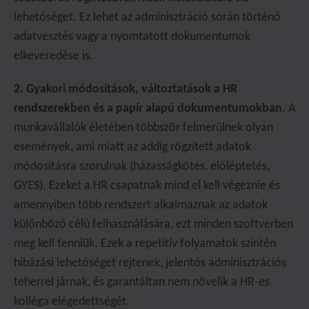
lehetőséget. Ez lehet az adminisztráció során történő
adatvesztés vagy a nyomtatott dokumentumok
elkeveredése is.
2. Gyakori módosítások, változtatások a HR
rendszerekben és a papír alapú dokumentumokban
. A
munkavállalók életében többször felmerülnek olyan
események, ami miatt az addig rögzített adatok
módosításra szorulnak (házasságkötés, előléptetés,
GYES). Ezeket a HR csapatnak mind el kell végeznie és
amennyiben több rendszert alkalmaznak az adatok
különböző célú felhasználására, ezt minden szoftverben
meg kell tenniük. Ezek a repetitív folyamatok szintén
hibázási lehetőséget rejtenek, jelentős adminisztrációs
teherrel járnak, és garantáltan nem növelik a HR-es
kolléga elégedettségét.