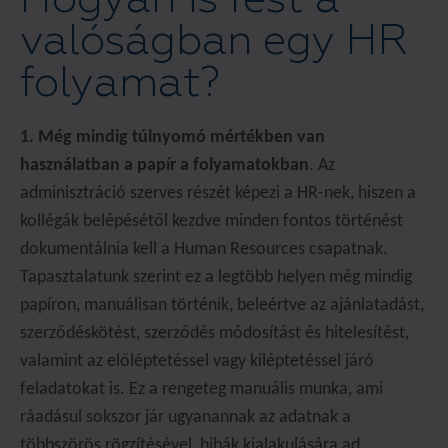
valóságban egy HR
folyamat?
1. Még mindig túlnyomó mértékben van
használatban a papír a folyamatokban
. Az
adminisztráció szerves részét képezi a HR-nek, hiszen a
kollégák belépésétől kezdve minden fontos történést
dokumentálnia kell a Human Resources csapatnak.
Tapasztalatunk szerint ez a legtöbb helyen még mindig
papíron, manuálisan történik, beleértve az ajánlatadást,
szerződéskötést, szerződés módosítást és hitelesítést,
valamint az előléptetéssel vagy kiléptetéssel járó
feladatokat is. Ez a rengeteg manuális munka, ami
ráadásul sokszor jár ugyanannak az adatnak a
többszörös rögzítésével, hibák kialakulására ad