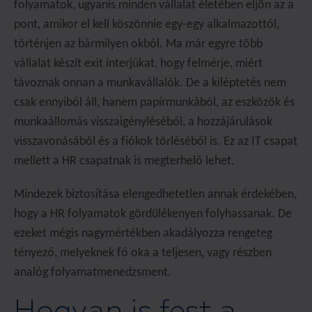
folyamatok, ugyanis minden vállalat életében eljön az a
pont, amikor el kell köszönnie egy-egy alkalmazottól,
történjen az bármilyen okból. Ma már egyre több
vállalat készít exit interjúkat, hogy felmérje, miért
távoznak onnan a munkavállalók. De a kiléptetés nem
csak ennyiből áll, hanem papírmunkából, az eszközök és
munkaállomás visszaigényléséből, a hozzájárulások
visszavonásából és a fiókok törléséből is. Ez az IT csapat
mellett a HR csapatnak is megterhelő lehet.
Mindezek biztosítása elengedhetetlen annak érdekében,
hogy a HR folyamatok gördülékenyen folyhassanak. De
ezeket mégis nagymértékben akadályozza rengeteg
tényező, melyeknek fő oka a teljesen, vagy részben
analóg folyamatmenedzsment.
Hogyan is fest a