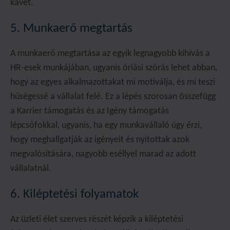
kávét.
5. Munkaerő megtartás
A munkaerő megtartása az egyik legnagyobb kihívás a
HR-esek munkájában, ugyanis óriási szórás lehet abban,
hogy az egyes alkalmazottakat mi motiválja, és mi teszi
hűségessé a vállalat felé. Ez a lépés szorosan összefügg
a Karrier támogatás és az Igény támogatás
lépcsőfokkal, ugyanis, ha egy munkavállaló úgy érzi,
hogy meghallgatják az igényeit és nyitottak azok
megvalósítására, nagyobb eséllyel marad az adott
vállalatnál.
6. Kiléptetési folyamatok
Az üzleti élet szerves részét képzik a kiléptetési