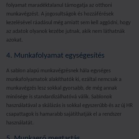
folyamat maradéktalanul támogatja az otthoni
munkavégzést. A jogosultságok és hozzáférések
kezelésével ráadásul még amiatt sem kell aggódni, hogy
az adatok olyanok kezébe jutnak, akik nem láthatnák
azokat.
4. Munkafolyamat egységesítés
A sablon alapú munkavégzésnek hála egységes
munkafolyamatok alakíthatók ki, ezáltal nemcsak a
munkavégzés lesz sokkal gyorsabb, de még annak
minősége is standardizálhatóvá válik. Sablonok
használatával a skálázás is sokkal egyszerűbb és az új HR
csapattagok is hamarabb sajátíthatják el a rendszer
használatát.
5. Munkaerő megtartás