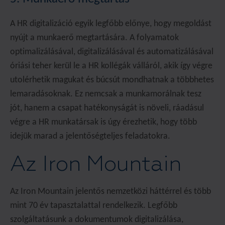
A HR digitalizáció egyik legfőbb előnye, hogy megoldást
nyújt a munkaerő megtartására. A folyamatok
optimalizálásával, digitalizálásával és automatizálásával
óriási teher kerül le a HR kollégák válláról, akik így végre
utolérhetik magukat és búcsút mondhatnak a többhetes
lemaradásoknak. Ez nemcsak a munkamorálnak tesz
jót, hanem a csapat hatékonyságát is növeli, ráadásul
végre a HR munkatársak is úgy érezhetik, hogy több
idejük marad a jelentőségteljes feladatokra.
Az Iron Mountain
Az Iron Mountain jelentős nemzetközi háttérrel és több
mint 70 év tapasztalattal rendelkezik. Legfőbb
szolgáltatásunk a dokumentumok digitalizálása,