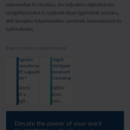
szkennelése és tárolása, ám teljeskörű digitalizációs
szolgáltatásokat is nyújtunk olyan ügyfeleink számára,
akik komplex folyamataikat szeretnék automatizálni és
optimalizálni.
Kapcsolódó szolgáltatások
Digitális
InSight
transzformáció.
Intelligent
Ott vagyunk
Document
már?
Processing
Gyorsítsa
Digitize,
fel a
store,
digitális
automate,
transzformáció
and
útját
unlock
öt
the
Elevate the power of your work
lépésben.
power