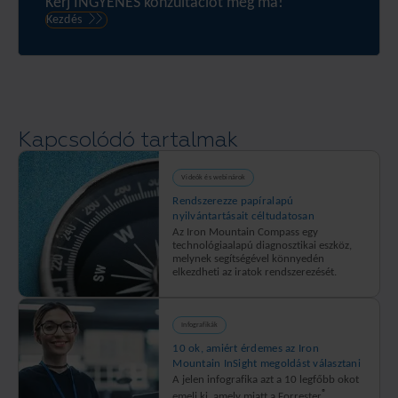
Kérj INGYENES konzultációt még ma!
of
Kezdés
your
data
through
the
power
Kapcsolódó tartalmak
of
automation
Videók és webinárok
Rendszerezze papíralapú
nyilvántartásait céltudatosan
Az Iron Mountain Compass egy
technológiaalapú diagnosztikai eszköz,
melynek segítségével könnyedén
elkezdheti az iratok rendszerezését.
Infografikák
10 ok, amiért érdemes az Iron
Mountain InSight megoldást választani
A jelen infografika azt a 10 legfőbb okot
®
emeli ki, amely miatt a Forrester