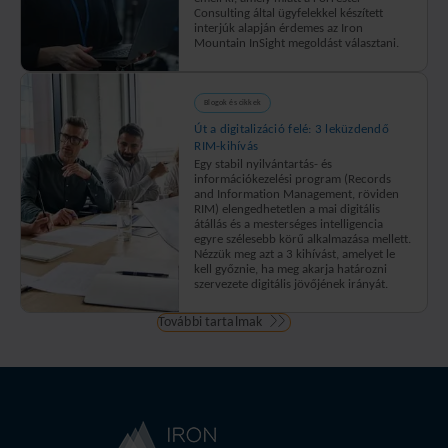
Consulting által ügyfelekkel készített
interjúk alapján érdemes az Iron
Mountain InSight megoldást választani.
Blogok és cikkek
Út a digitalizáció felé: 3 leküzdendő
RIM-kihívás
Egy stabil nyilvántartás- és
információkezelési program (Records
and Information Management, röviden
RIM) elengedhetetlen a mai digitális
átállás és a mesterséges intelligencia
egyre szélesebb körű alkalmazása mellett.
Nézzük meg azt a 3 kihívást, amelyet le
kell győznie, ha meg akarja határozni
szervezete digitális jövőjének irányát.
További tartalmak