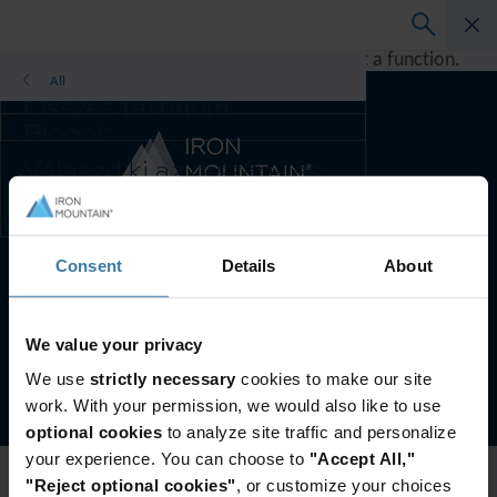
A rendering error occurred:
h.replaceAll is not a function
.
All
Összes tartalom
Blogok
Ügyfeleink sikertörténetei
Válaszd ki az ország- és
Megoldásaink útmutatói
nyelvpreferenciád, hogy
Webinárok
személyre szabott
Tanulmányok
tartalmakkal
Ország- és nyelvpreferencia:
Magyar
szolgálhassunk.
Consent
Details
About
Ország- és
nyelvpreferencia
Weboldalunk felhasználási feltételei
Adatvédelmi nyilatkozat
Asia-Pacific and India
We value your privacy
Adatvédelmi beállítások kezelése
Europe and Southern Africa
We use
strictly necessary
cookies to make our site
©
2026
Iron Mountain, Inc.
Latin America
work. With your permission, we would also like to use
Middle East North Africa And Turkey
optional cookies
to analyze site traffic and personalize
North America
your experience. You can choose to
"Accept All,"
"Reject optional cookies"
, or customize your choices