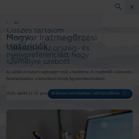
Whitepaper
All
Összes tartalom
Magyar Iratmegőrzési
Blogok
Ügyfeleink sikertörténetei
Határidők
Válaszd ki az ország- és
Megoldásaink útmutatói
nyelvpreferenciád, hogy
Webinárok
személyre szabott
Whitepaper
Tanulmányok
tartalmakkal
Az alábbi útmutató segítséget nyújt a hatékony, és megfelelő iratkezelés
szolgálhassunk.
fenntartásában, a következő témák figyelembevételével.
Ország- és
nyelvpreferencia
2016. április 11.
12
perc
Prémium tartalomhoz való hozzáférés
Asia-Pacific and India
Europe and Southern Africa
Latin America
Middle East North Africa And Turkey
North America