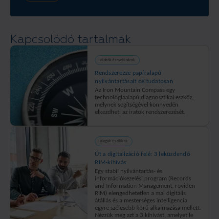
és
és
amelyek
Ensuring regulatory compliance
indexeljük
irattározási
az
dokumentumait,
szolgáltatásunk.
előírásoknak
valamint
megfelelő,
You’re faced with a multitude of industry-specific rules,
Kapcsolódó tartalmak
biztosítjuk,
biztonságos
national laws and European regulations on corporate
hogy a
tárolási
minőség-
és
bookkeeping and records conversion, retention and
Videók és webinárok
ellenőrzés
felügyeleti
Rendszerezze papíralapú
maintenance. A records management programme determines
megfeleljen
megoldásokat
nyilvántartásait céltudatosan
az Ön
szeretnének.
which records must be kept and for how long, in order to
Az Iron Mountain Compass egy
igényeinek.
Magas
technológiaalapú diagnosztikai eszköz,
remain compliant.
melynek segítségével könnyedén
védelmi
elkezdheti az iratok rendszerezését.
szinttel
Improving efficiency and productivity
ellátott,
az
előírásoknak
Blogok és cikkek
Poor record keeping and badly managed or non-integrated
megfelelő
Út a digitalizáció felé: 3 leküzdendő
systems mean costly delays when searching for misfiled
létesítményekben
RIM-kihívás
helyezzük
Egy stabil nyilvántartás- és
records and prevents timely meeting of e-discovery orders or
információkezelési program (Records
védelem
and Information Management, röviden
governmental subpoenas.
alá az
RIM) elengedhetetlen a mai digitális
iratait.
átállás és a mesterséges intelligencia
egyre szélesebb körű alkalmazása mellett.
Safeguarding critical information
Nézzük meg azt a 3 kihívást, amelyet le