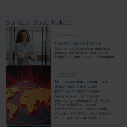
membantu
Anda
dalam
Sumber Daya Terkait
memanfaatkan
dan
mengelola
Panduan Solusi
aset
Iron Mountain Back Office
penting
Cara lembaga keuangan mencapai
peningkatan efisiensi end-to-end,
perusahaan
kepatuhan, dan kepuasan pelanggan
dan
individu.
Panduan Solusi
Membangun kepercayaan dalam
digital back office untuk
pembiayaan perdagangan:
Sederhanakan pembiayaan
perdagangan dengan Digital Back
Office untuk Pembiayaan
Perdagangan dari Iron Mountain:
Akurasi data 96%+, SaaS berbasis
AI, dan pemrosesan end-to-end