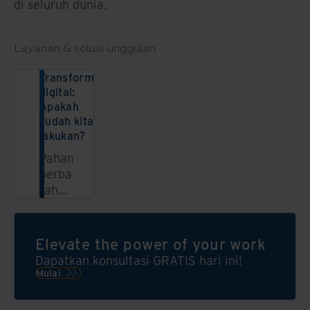
di seluruh dunia.
Layanan & solusi unggulan
Transformasi
digital:
Apakah
sudah kita
lakukan?
Pahami
berbagai
tahapan
transformasi
digital
dan
Elevate the power of your work
bagaimana
Dapatkan konsultasi GRATIS hari ini!
strategi
Mulai
kami
dapat