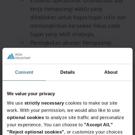
Efisiensi operasional: Otomatisasi alur
kerja mengurangi waktu yang
dihabiskan untuk tugas-tugas rutin dan
memungkinkan karyawan fokus pada
tugas yang lebih strategis.
Peningkatan akurasi: Mengurangi
kesalahan manusia dalam pengelolaan
data dan memastikan bahwa informasi
yang tercatat selalu akurat dan terkini.
Consent
Details
About
Pelatihan dan pengembangan
We value your privacy
keterampilan digital karyawan
We use
strictly necessary
cookies to make our site
work. With your permission, we would also like to use
Kunci sukses dalam transformasi digital
optional cookies
to analyze site traffic and personalize
adalah memastikan bahwa karyawan
your experience. You can choose to
"Accept All,"
"Reject optional cookies"
, or customize your choices
memiliki keterampilan yang diperlukan untuk