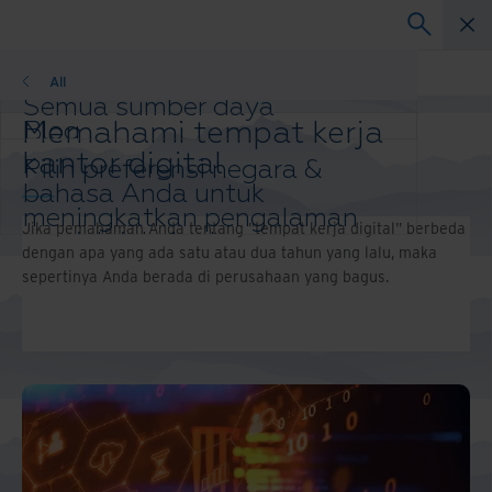
Blog
All
Semua sumber daya
Memahami tempat kerja
Blog
Kisah Keberhasilan Pelanggan
kantor digital
Pilih preferensi negara &
Panduan Solusi
bahasa Anda untuk
Webinar
meningkatkan pengalaman
Laporan Resmi
Jika pemahaman Anda tentang "tempat kerja digital" berbeda
menjelajah Anda.
dengan apa yang ada satu atau dua tahun yang lalu, maka
Ubah wilayah dan bahasa
sepertinya Anda berada di perusahaan yang bagus.
Anda
Asia-Pacific and India
Europe and Southern Africa
Latin America
Middle East North Africa And Turkey
North America