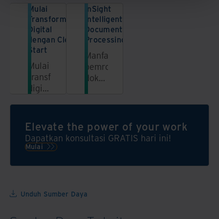
Mulai
InSight
Transformasi
Intelligent
Digital
Document
dengan Clean
Processing
Start
Manfaatkan
Mulai
pemrosesan
transformasi
dokumen
digital
secara
dengan
cerdas
jasa
dan
penataan
otomatisasi
Elevate the power of your work
arsip,
alur
Dapatkan konsultasi GRATIS hari ini!
menyingkirkan
kerja
Mulai
dokumen
Iron
/ aset
Mountain
TI
untuk
yang
mengotomatiskan
Unduh Sumber Daya
tidak
alur
terpakai,
kerja