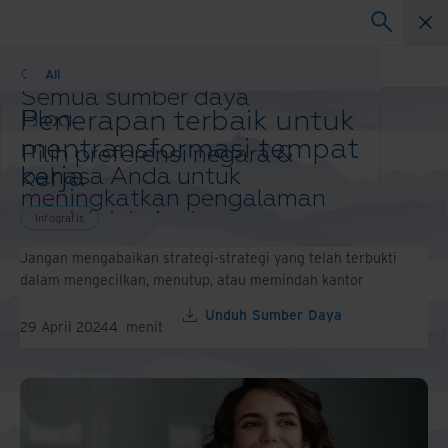
Infografis
All
Semua sumber daya
Penerapan terbaik untuk
Blog
Kisah Keberhasilan Pelanggan
mentransformasi tempat
Pilih preferensi negara &
Panduan Solusi
kerja
bahasa Anda untuk
Webinar
meningkatkan pengalaman
Laporan Resmi
menjelajah Anda.
Infografis
Ubah wilayah dan bahasa
Jangan mengabaikan strategi-strategi yang telah terbukti
Anda
dalam mengecilkan, menutup, atau memindah kantor
Asia-Pacific and India
Europe and Southern Africa
Unduh Sumber Daya
29 April 2024
4
menit
Latin America
Middle East North Africa And Turkey
North America