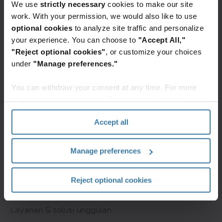
We use
strictly necessary
cookies to make our site
work. With your permission, we would also like to use
optional cookies
to analyze site traffic and personalize
your experience. You can choose to
"Accept All,"
"Reject optional cookies"
, or customize your choices
under
"Manage preferences."
You can withdraw your consent at any time. For more
information, please see the "How we use cookies
section" of our
Privacy Policy
.
Accept all
Manage preferences
Reject optional cookies
Layanan & solusi unggulan