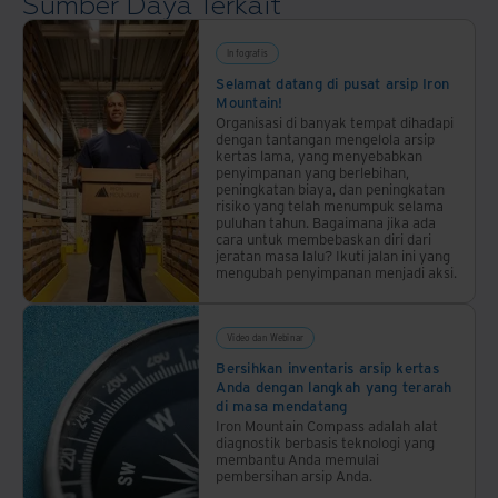
Sumber Daya Terkait
men-
back
digitalisasi
office,
dokumen,
Infografis
mengurangi
dan
Selamat datang di pusat arsip Iron
beban
Mountain!
penataan
IT,
Organisasi di banyak tempat dihadapi
ulang
menghindari
dengan tantangan mengelola arsip
kertas lama, yang menyebabkan
kantor.
Capital
penyimpanan yang berlebihan,
Investment,
peningkatan biaya, dan peningkatan
risiko yang telah menumpuk selama
serta
puluhan tahun. Bagaimana jika ada
mengurangi
cara untuk membebaskan diri dari
jeratan masa lalu? Ikuti jalan ini yang
biaya
mengubah penyimpanan menjadi aksi.
pengoperasian.
Video dan Webinar
Bersihkan inventaris arsip kertas
Anda dengan langkah yang terarah
di masa mendatang
Iron Mountain Compass adalah alat
diagnostik berbasis teknologi yang
membantu Anda memulai
pembersihan arsip Anda.