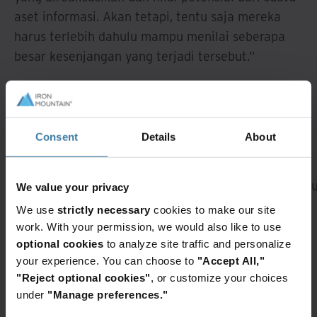
aset informasi. Akan tetapi, tentu saja mereka
harus terlebih dahulu mampu menilai seberapa
besar kesenjangan yang terjadi tersebut."
Tonton video kami untuk mempelajari lebih lanjut
tentang bagaimana Menemukan Nilai dari
Informasi yang Anda Miliki.
Consent
Details
About
A rendering error occurred:
Loading chunk 432
failed. (missing:
https://resources.ironmountain.com/_next/static/c
We value your privacy
We use
strictly necessary
cookies to make our site
Layanan & solusi unggulan
work. With your permission, we would also like to use
InSight
InSight
Transformasi
optional cookies
to analyze site traffic and personalize
DXP
Intelligent
digital:
your experience. You can choose to
"Accept All,"
Document
Apakah
"Reject optional cookies"
, or customize your choices
Kelola,
Processing
sudah kita
sederhanakan,
under
"Manage preferences."
lakukan?
Manfaatkan
dan