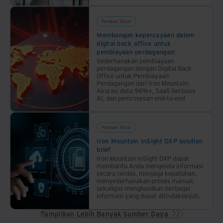
dan
menghindari
individu.
Capital
Investment,
Panduan Solusi
serta
Membangun kepercayaan dalam
digital back office untuk
mengurangi
pembiayaan perdagangan:
biaya
Sederhanakan pembiayaan
pengoperasian.
perdagangan dengan Digital Back
Office untuk Pembiayaan
Perdagangan dari Iron Mountain:
Akurasi data 96%+, SaaS berbasis
AI, dan pemrosesan end-to-end
Panduan Solusi
Iron Mountain InSight DXP solution
brief
Iron Mountain InSight DXP dapat
membantu Anda mengelola informasi
secara cerdas, menjaga kepatuhan,
menyederhanakan proses manual,
sekaligus menghasilkan berbagai
informasi yang dapat ditindaklanjuti.
Tampilkan Lebih Banyak Sumber Daya