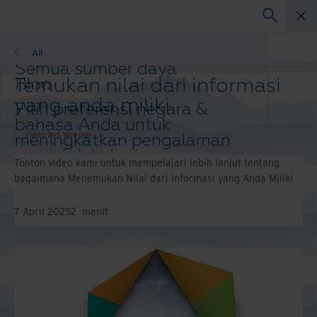
Webinar
All
Semua sumber daya
Temukan nilai dari informasi
Blog
Kisah Keberhasilan Pelanggan
yang anda miliki
Pilih preferensi negara &
Panduan Solusi
bahasa Anda untuk
Webinar
Video dan Webinar
meningkatkan pengalaman
Laporan Resmi
menjelajah Anda.
Tonton video kami untuk mempelajari lebih lanjut tentang
Ubah wilayah dan bahasa
bagaimana Menemukan Nilai dari Informasi yang Anda Miliki
Anda
Asia-Pacific and India
7 April 2025
2
menit
Europe and Southern Africa
Latin America
Middle East North Africa And Turkey
North America