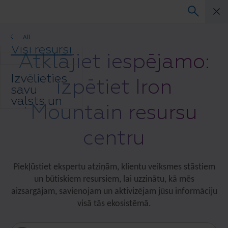
All
Visi resursi
Atklājiet iespējamo:
Izvēlieties
izpētiet Iron
savu
valsts un
Mountain resursu
valodas
preferenci,
centru
lai
uzlabotu
savu
pārlūkošanas
Piekļūstiet ekspertu atziņām, klientu veiksmes stāstiem
pieredzi.
un būtiskiem resursiem, lai uzzinātu, kā mēs
Vēlamā
aizsargājam, savienojam un aktivizējam jūsu informāciju
valsts un
visā tās ekosistēmā.
valoda:
Asia-Pacific and India