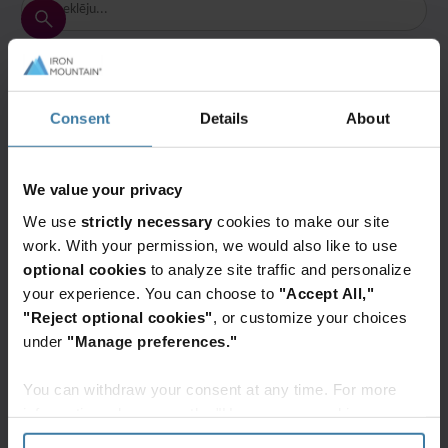
Europe and Southern
Africa
Latin America
Middle East North
Populāras tēmas
Africa And Turkey
Consent
Details
About
Datu un IT drošība
Digitālā transformācija
North America
2 preces
We value your privacy
We use
strictly necessary
cookies to make our site
work. With your permission, we would also like to use
Solution Guides
optional cookies
to analyze site traffic and personalize
Iron Mountain Smart Sort
your experience. You can choose to
"Accept All,"
"Reject optional cookies"
, or customize your choices
under
"Manage preferences."
Solution Guides
You can withdraw your consent at any time. For more
Iron Mountain rēķinu apstrādes
information, please see the "How we use cookies
risinājums
section" of our
Privacy Policy
.