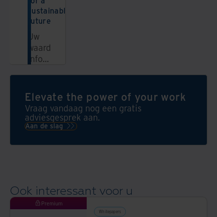
for a
sustainable
future
Uw
waardevolle
informatie
beschermen
en
benutten,
Elevate the power of your work
op
Vraag vandaag nog een gratis
een
adviesgesprek aan.
vernieuwende
Aan de slag
en
maatschappelijk
verantwoorde
manier.
Daarin
Ook interessant voor u
is
Iron
Premium
Mountain
Whitepapers