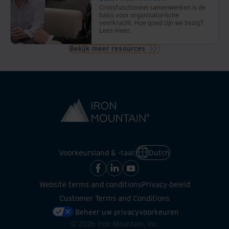
komen
Crossfunctioneel samenwerken is de
die
basis voor organisatorische
veerkracht. Hoe goed zijn we bezig?
een
Lees meer.
positieve
Bekijk meer resources
invloed
hebben
op
het
milieu
en de
maatschappij.
Voorkeursland & -taal:
Dutch
Website terms and conditions
Privacy-beleid
Customer Terms and Conditions
Beheer uw privacyvoorkeuren
©
2026
Iron Mountain, Inc.