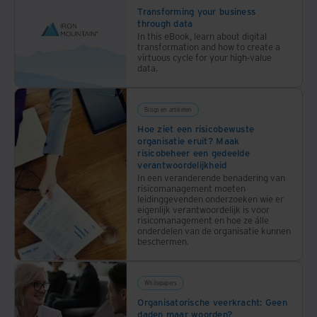
graag
Transforming your business
through data
uw
In this eBook, learn about digital
meest
transformation and how to create a
virtuous cycle for your high-value
vertrouwde
data.
partner.
Samen
met u
Blogs en artikelen
dagen
Hoe ziet een risicobewuste
we
organisatie eruit? Maak
risicobeheer een gedeelde
onszelf
verantwoordelijkheid
uit en
In een veranderende benadering van
risicomanagement moeten
inspireren
leidinggevenden onderzoeken wie er
we
eigenlijk verantwoordelijk is voor
risicomanagement en hoe ze álle
anderen
onderdelen van de organisatie kunnen
om
beschermen.
tot
innovatieve
Whitepapers
oplossingen
Organisatorische veerkracht: Geen
te
daden maar woorden?