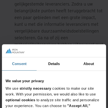
gelijkgestemde leveranciers. Zodra u uw
belangrijkste punten heeft teruggebracht tot
een paar gebieden met een grote impact,
kunt u met die informatie leveranciers met
vergelijkbare duurzaamheidsdoelstellingen
selecteren. Ga na of zij een
materialiteitsanalyse hebben uitgevoerd met
hun belangrijkste stakeholders, zoals
werknemers, leidinggevenden, klanten en
Consent
Details
About
investeerders. Deze oefening helpt te
bepalen wat relevant en belangrijk is voor
hun bedrijf, zodat u beter kunt prioriteren en
We value your privacy
afstemmen op wat belangrijk is voor uw
We use
strictly necessary
cookies to make our site
eigen organisatie.
work. With your permission, we would also like to use
optional cookies
to analyze site traffic and personalize
Verzamel en synchroniseer data.
your experience. You can choose to
"Accept All,"