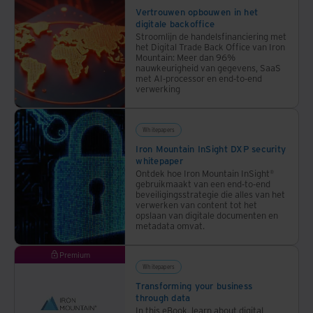
Vertrouwen opbouwen in het
digitale backoffice
Stroomlijn de handelsfinanciering met
het Digital Trade Back Office van Iron
Mountain: Meer dan 96%
nauwkeurigheid van gegevens, SaaS
met AI-processor en end-to-end
verwerking
Whitepapers
Iron Mountain InSight DXP security
whitepaper
Ontdek hoe Iron Mountain InSight®
gebruikmaakt van een end-to-end
beveiligingsstrategie die alles van het
verwerken van content tot het
opslaan van digitale documenten en
metadata omvat.
Premium
Whitepapers
Transforming your business
through data
In this eBook, learn about digital