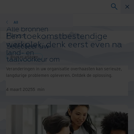
Blogs en artikelen
All
Alle bronnen
Een toekomstbestendige
Blogs
Klantcases
werkplek: denk eerst even na
Selecteer uw
Oplossingsgidsen
land- en
Webinars
Blogs en artikelen
taalvoorkeur om
Whitepapers
uw browse-
Veranderingen in uw organisatie overhaasten kan serieuze,
ervaring te
langdurige problemen opleveren. Ontdek de oplossing.
verbeteren.
Voorkeursland & -
4 maart 2025
5
min
taal:
Asia-Pacific and India
Europe and Southern Africa
Latin America
Middle East North Africa And
Turkey
North America