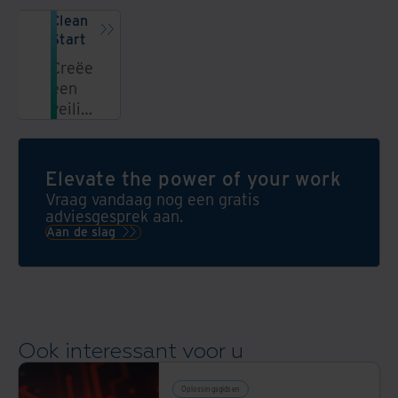
Clean
Start
Creëer
een
veilige,
efficiënte
werkplek
door
Elevate the power of your work
uw
Vraag vandaag nog een gratis
bedrijfsarchief
adviesgesprek aan.
slim
Aan de slag
op te
schonen.
Ook interessant voor u
Oplossingsgidsen