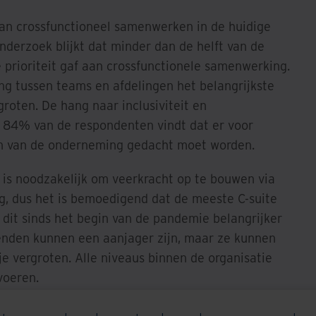
an crossfunctioneel samenwerken in de huidige
onderzoek blijkt dat minder dan de helft van de
 prioriteit gaf aan crossfunctionele samenwerking.
g tussen teams en afdelingen het belangrijkste
roten. De hang naar inclusiviteit en
: 84% van de respondenten vindt dat er voor
en van de onderneming gedacht moet worden.
is noodzakelijk om veerkracht op te bouwen via
, dus het is bemoedigend dat de meeste C-suite
dit sinds het begin van de pandemie belangrijker
venden kunnen een aanjager zijn, maar ze kunnen
je vergroten. Alle niveaus binnen de organisatie
voeren.
al Resilience bij Uber, onderschrijft dit: