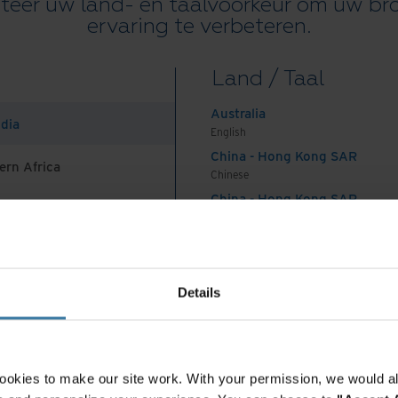
teer uw land- en taalvoorkeur om uw b
ervaring te verbeteren.
Land / Taal
t opbouwen moet een onderdeel zijn van
Australia
ndia
English
China - Hong Kong SAR
ern Africa
Chinese
China - Hong Kong SAR
English
China - Mainland
 Africa And Turkey
es het belang inzien van crossfunctioneel
中国-中文
India
en dat dit ook echt gebeurt is een uitdaging. Het
Details
English
enlopende afdelingen zoals operations, IT, supply
Indonesia
nformatiebeheer, HR en facility management.
English
 met het doorbreken van silo’s. Processen en
Indonesia
ookies to make our site work. With your permission, we would al
gefragmenteerd en worden flink verdedigd, teams
Indonesian