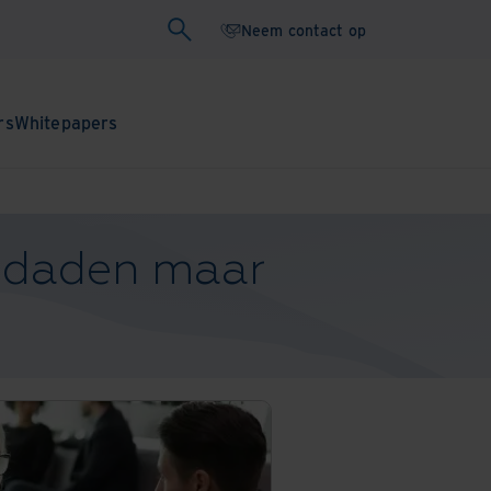
Neem contact op
rs
Whitepapers
n daden maar