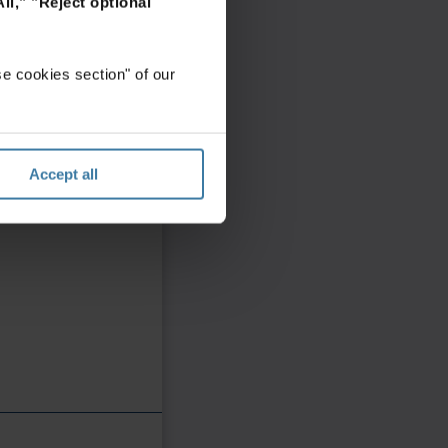
ll,"
"Reject optional
e cookies section" of our
Accept all