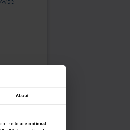
rowse-
About
so like to use
optional