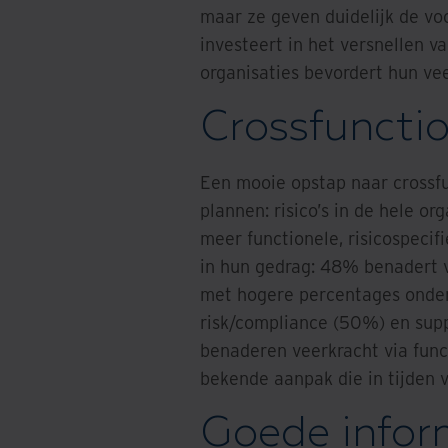
maar ze geven duidelijk de vo
investeert in het versnellen 
organisaties bevordert hun vee
Crossfuncti
Een mooie opstap naar crossf
plannen: risico’s in de hele or
meer functionele, risicospecif
in hun gedrag: 48% benadert v
met hogere percentages onder
risk/compliance (50%) en supp
benaderen veerkracht via funct
bekende aanpak die in tijden v
Goede infor