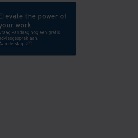
Elevate the power of
your work
Vraag vandaag nog een gratis
adviesgesprek aan.
Aan de slag