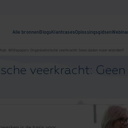
Alle bronnen
Blogs
Klantcases
Oplossingsgidsen
Webina
nhub.
Whitepapers
Organisatorische veerkracht: Geen daden maar woorden?
ische veerkracht: Gee
nwerken is de basis voor