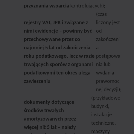
przyznania wsparcia
kontrolujących);
(czas
rejestry VAT, JPK i związane z
liczony jest
nimi ewidencje – powinny być
od
przechowywane przez co
zakończeni
najmniej 5 lat od zakończenia
a
roku podatkowego, lecz w razie
postępowa
trwających sporów z organami
nia lub
podatkowymi ten okres ulega
wydania
zawieszeniu
prawomoc
nej decyzji);
(przykładowo
dokumenty dotyczące
budynki,
środków trwałych
instalacje
amortyzowanych przez
techniczne,
więcej niż 5 lat – należy
maszyny