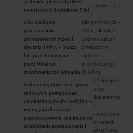
zachować przez cały okres
przemysłowe)
amortyzacji i dodatkowe 5 lat
;
akta osobowe
(dla pozostałych –
pracowników
10 lat, ale tylko
zatrudnionych przed 1
pod warunkiem
stycznia 1999 r. – muszą
przekazania
być przechowywane
raportu
przez 50 lat od
informacyjnego
zakończenia zatrudnienia
ZUS RIA);
(obejmuje to
dokumenty dotyczące spraw
także
sądowych, postępowań
dokumentac
administracyjnych i audytów –
ję
wymagają dłuższego
sporządzoną
przechowywania, minimum do
w ramach
zakończenia postępowania i
przygotowa