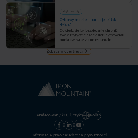
Blogi i artykuły
Cyfrowy bunkier – co to jest? Jak
działa?
Dowiedz się jak bezpiecznie chronić
swoje krytyczne dane dzięki cyfrowemu
bunkrowi wraz z Iron Mountain.
Zobacz więcej treści
Preferowany kraj i język:
Polish
Informacje prawne
Ochrona prywatności