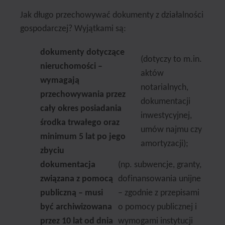
Jak długo przechowywać dokumenty z działalności
gospodarczej? Wyjątkami są:
dokumenty dotyczące
(dotyczy to m.in.
nieruchomości –
aktów
wymagają
notarialnych,
przechowywania przez
dokumentacji
cały okres posiadania
inwestycyjnej,
środka trwałego oraz
umów najmu czy
minimum 5 lat po jego
amortyzacji);
zbyciu
dokumentacja
(np. subwencje, granty,
związana z pomocą
dofinansowania unijne
publiczną – musi
– zgodnie z przepisami
być archiwizowana
o pomocy publicznej i
przez 10 lat od dnia
wymogami instytucji