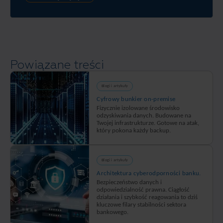
danych
obiektach.
służące
do
zarządzania
zasobami
cyfrowymi
Powiązane treści
–
eVault.
Blogi i artykuły
Cyfrowy bunkier on-premise
Fizycznie izolowane środowisko
odzyskiwania danych. Budowane na
Twojej infrastrukturze. Gotowe na atak,
który pokona każdy backup.
Blogi i artykuły
Architektura cyberodporności banku.
Bezpieczeństwo danych i
odpowiedzialność prawna. Ciągłość
działania i szybkość reagowania to dziś
kluczowe filary stabilności sektora
bankowego.