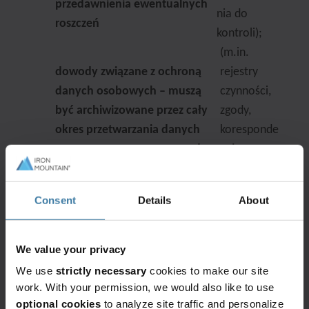
przedawnienia ewentualnych
nia do
roszczeń
kontroli);
(m.in.
dowody związane z ochroną
rejestry
danych osobowych – muszą
czynności,
być archiwizowane przez cały
zgody,
okres przetwarzania danych
koresponde
oraz przez czas wymagany do
ncja,
udokumentowania zgodności z
umowy
RODO
powierzeni
Consent
Details
About
a);
dokumenty objęte tajemnicą zawodową
lub wynikające z regulacji branżowych –
We value your privacy
mogą podlegać odrębnym, dłuższym
We use
strictly necessary
cookies to make our site
terminom wynikającym z przepisów
work. With your permission, we would also like to use
sektorowych, np. dla podmiotów
optional cookies
to analyze site traffic and personalize