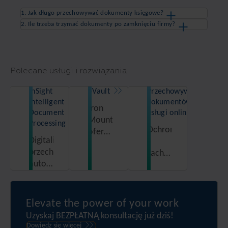
1. Jak długo przechowywać dokumenty księgowe?
2. Ile trzeba trzymać dokumenty po zamknięciu firmy?
Polecane usługi i rozwiązania
InSight
eVault
Przechowywanie
Intelligent
dokumentów –
Iron
Document
usługi online
Mountain
Processing
Ochrona
oferuje
Digitalizuj,
i
nie
przechowuj,
zachowanie
tylko
automatyzuj
w
digitalizację
i w
stanie
dokumentów,
pełni
nienaruszonym
ale
wykorzystuj
dokumentacji
także
Elevate the power of your work
potencjał
w
autorskie
Uzyskaj BEZPŁATNĄ konsultację już dziś!
swoich
bezpiecznych
narzędzie
Dowiedz się więcej