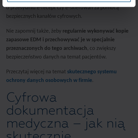
o przesyłaniu e-recept czy e-skierowań za pomocą
bezpiecznych kanałów cyfrowych.
Nie zapomnij także, żeby
regularnie wykonywać kopie
zapasowe EDM i przechowywać je w specjalnie
przeznaczonych do tego archiwach
, co zwiększy
bezpieczeństwo danych na temat pacjentów.
Przeczytaj więcej na temat
skutecznego systemu
ochrony danych osobowych w firmie
.
Cyfrowa
dokumentacja
medyczna – jak nią
skutecznie