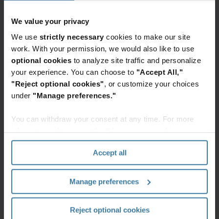
prywatnym – jak
We value your privacy
poprawnie
We use
strictly necessary
cookies to make our site
korzystać z formy
work. With your permission, we would also like to use
optional cookies
to analyze site traffic and personalize
elektronicznej?
your experience. You can choose to
"Accept All,"
"Reject optional cookies"
, or customize your choices
under
"Manage preferences."
Aby korzystać z elektronicznej dokumentacji medycznej
(EDM) w gabinecie prywatnym w sposób zgodny z
You can withdraw your consent at any time. For more
przepisami, musisz przede wszystkim zadbać o wybór
information, please see the "How we use cookies
systemu spełniającego wymogi prawne oraz techniczne,
section" of our
Privacy Policy
.
Accept all
m.in. dotyczące bezpieczeństwa danych.
Ważnym elementem codziennej pracy jest także
Manage preferences
właściwe wprowadzanie danych
– precyzyjne i zgodne
z faktycznym stanem zdrowia pacjenta (pozwala to
Reject optional cookies
uniknąć błędów diagnostycznych). Dodatkowo pamiętaj