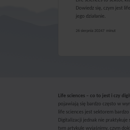
Life sciences to sektor, k
Dowiedz się, czym jest li
jego działanie.
26 sierpnia 2024
7
minut
Life sciences – co to jest i czy d
pojawiają się bardzo często w wy
life sciences jest sektorem bard
Digitalizacji jednak nie praktykuj
tym artykule wyjaśnimy, czym dok