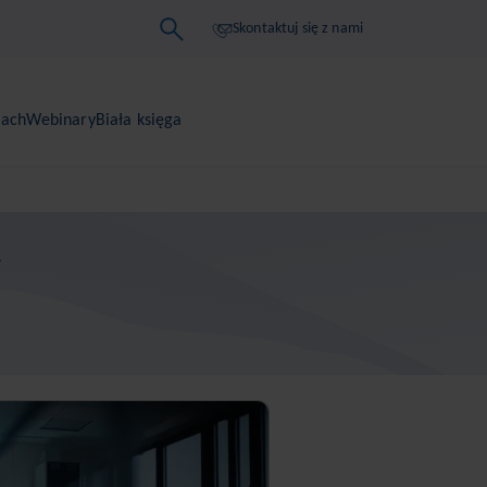
Skontaktuj się z nami
iach
Webinary
Biała księga
y