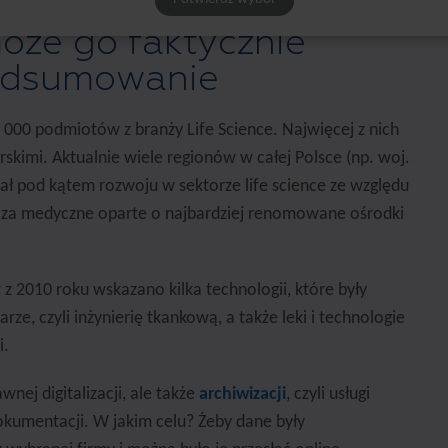
ence – co to jest i czy
może go faktycznie
odsumowanie
 000 podmiotów z branży Life Science. Najwięcej z nich
rskimi. Aktualnie wiele regionów w całej Polsce (np. woj.
ł pod kątem rozwoju w sektorze life science ze względu
cza medyczne oparte o najbardziej renomowane ośrodki
 z 2010 roku wskazano kilka technologii, które były
rze, czyli inżynierię tkankową, a także leki i technologie
i.
nej digitalizacji, ale także
archiwizacji
, czyli usługi
umentacji. W jakim celu? Żeby dane były