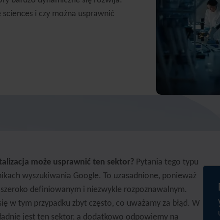
tóry bardzo dynamiczne się rozwija.
fe sciences i czy można usprawnić
igitalizacja może usprawnić ten sektor?
Pytania tego typu
nikach wyszukiwania Google. To uzasadnione, ponieważ
zo szeroko definiowanym i niezwykle rozpoznawalnym.
e się w tym przypadku zbyt często, co uważamy za błąd. W
ładnie jest ten sektor, a dodatkowo odpowiemy na