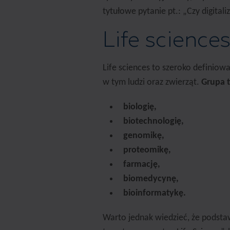
tytułowe pytanie pt.: „Czy digitali
Life sciences
Life sciences to szeroko definio
w tym ludzi oraz zwierząt.
Grupa t
biologię,
biotechnologię,
genomikę,
proteomikę,
farmację,
biomedycynę,
bioinformatykę.
Warto jednak wiedzieć, że podst