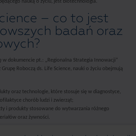
 będącego nauką o życiu, jest biotechnologia.
cience – co to jest
owszych badań oraz
owych?
ę w dokumencie pt.: „Regionalna Strategia Innowacji”
Grupę Roboczą ds. Life Science, nauki o życiu obejmują
ukty oraz technologie, które stosuje się w diagnostyce,
rofilaktyce chorób ludzi i zwierząt;
ty i produkty stosowane do wytwarzania różnego
eriałów oraz żywności.
nnowacji
podaje, że life science definiuje się także jako