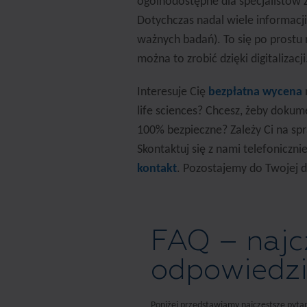
ogólnodostępne dla specjalistów z
Dotychczas nadal wiele informacji
ważnych badań). To się po prostu ni
można to zrobić dzięki digitalizacji
Interesuje Cię
bezpłatna wycena
life sciences? Chcesz, żeby dokume
100% bezpieczne? Zależy Ci na sp
Skontaktuj się z nami telefoniczn
kontakt
. Pozostajemy do Twojej d
FAQ – najcz
odpowiedz
Poniżej przedstawiamy najczęstsze pytani