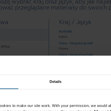
szę wybrać kraj oraz język, aby jak najle
 leżą na pograniczu nauk medycznych, biologicznych oraz
ować przeglądane materiały do swoich p
twa
Kraj / Język
lizowanych przez instytucje zaangażowane w badania life
, ACK Cyfronet AGH) głównym warunkiem powodzenia
Australia
 transfery wiedzy z profesjonalnie wyposażonych
English
h przedsiębiorstw. W jaki sposób? Wykorzystując metody
China - Hong Kong SAR
 Africa
Chinese
italizację dokumentów.
China - Hong Kong SAR
English
, a co najważniejsze – bezpieczny dostęp do informacji.
China - Mainland
iędzy laboratoriami a firmami będą przebiegały
rica And Turkey
中国-中文
ie wkroczyć na drogę tzw.
cyfrowej transformacji
.
India
Details
English
anymi w eVault –
Indonesia
tychmiastowe
English
ektora life sciences
Indonesia
ookies to make our site work. With your permission, we would al
Indonesian