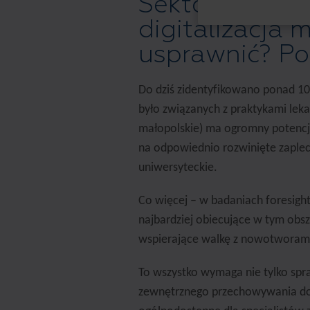
Sektor life sci
digitalizacja 
usprawnić? P
Do dziś zidentyfikowano ponad 10
było związanych z praktykami leka
małopolskie) ma ogromny potencja
na odpowiednio rozwinięte zaple
uniwersyteckie.
Co więcej – w badaniach foresight
najbardziej obiecujące w tym obsza
wspierające walkę z nowotworam
To wszystko wymaga nie tylko spraw
zewnętrznego przechowywania dok