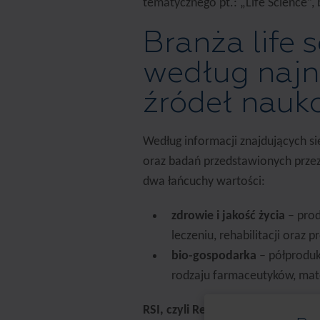
tematycznego pt.: „Life Science”,
Branża life s
według najn
źródeł nauk
Według informacji znajdujących si
oraz badań przedstawionych przez 
dwa łańcuchy wartości:
zdrowie i jakość życia
– prod
leczeniu, rehabilitacji oraz p
bio-gospodarka
– półproduk
rodzaju farmaceutyków, mat
RSI, czyli Regionalna Strategia I