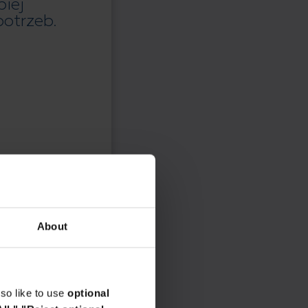
piej
otrzeb.
About
so like to use
optional