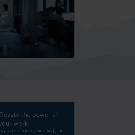
Elevate the power of
your work
Uzyskaj BEZPŁATNĄ konsultację już