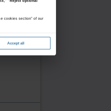
ll,"
"Reject optional
e cookies section" of our
Accept all