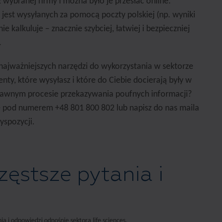
 wybranej firmy i można było je przesłać online.
 jest wysyłanych za pomocą poczty polskiej (np. wyniki
e kalkuluje – znacznie szybciej, łatwiej i bezpieczniej
.
najważniejszych narzędzi do wykorzystania w sektorze
nty, które wysyłasz i które do Ciebie docierają były w
rawnym procesie przekazywania poufnych informacji?
ie pod numerem +48 801 800 802 lub napisz do nas maila
yspozycji.
ęstsze pytania i
i
a i odpowiedzi odnośnie sektora life sciences.