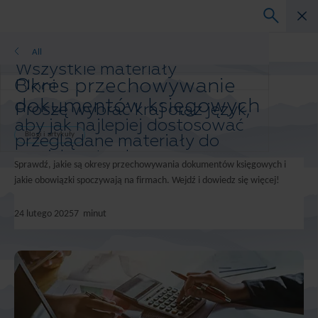
Blogi i artykuły
All
Wszystkie materiały
Okres przechowywanie
Blogi
Studium przypadku
dokumentów księgowych
Proszę wybrać kraj oraz język,
Przewodniki po rozwiązaniach
aby jak najlepiej dostosować
Webinary
przeglądane materiały do
Blogi i artykuły
Biała księga
swoich potrzeb.
Sprawdź, jakie są okresy przechowywania dokumentów księgowych i
Preferowany kraj i język:
jakie obowiązki spoczywają na firmach. Wejdź i dowiedz się więcej!
Asia-Pacific and India
Europe and Southern Africa
24 lutego 2025
7
minut
Latin America
Middle East North Africa And Turkey
North America