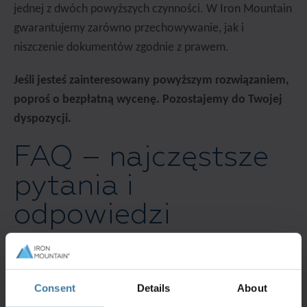
jednej z dwóch powyższych czynności. W Iron Mountain
gwarantujemy zarówno przechowywanie, jak i
niszczenie dokumentów zgodnie z prawem.
Jeśli jesteś zainteresowany powyższym rozwiązaniem,
poproś o bezpłatną wycenę. Pozostajemy do Twojej
dyspozycji.
FAQ – najczęstsze
pytania i
odpowiedzi
Poniżej przedstawiamy najczęstsze pytania i odpowiedzi
w tematyce przechowywania i niszczenia dokumentów
Consent
Details
About
księgowych.