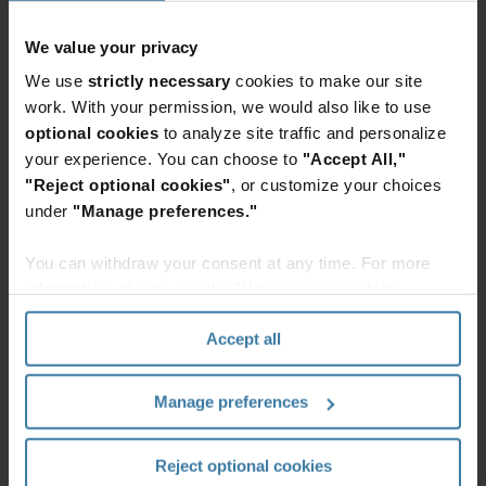
#1 Czy okres
We value your privacy
przechowywania
We use
strictly necessary
cookies to make our site
różnych dowodów i
work. With your permission, we would also like to use
dokumentów
optional cookies
to analyze site traffic and personalize
your experience. You can choose to
"Accept All,"
księgowych zawsze
"Reject optional cookies"
, or customize your choices
wynosi tyle samo?
under
"Manage preferences."
You can withdraw your consent at any time. For more
Jeśli chodzi o
okres przechowywania dokumentów
information, please see the "How we use cookies
księgowych dla syndyka i spółek likwidowanych
–
section" of our
Privacy Policy
.
Accept all
wynosi on
między 10, a nawet 50 lat
(według prawa). Z
2
informacji sip.lex.pl
, wynika natomiast, że
Manage preferences
zatwierdzone sprawozdania finansowe powinniśmy
przechowywać 5 lat
(licząc od początku roku
następującego po roku obrotowym).
Reject optional cookies