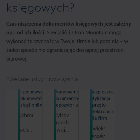
księgowych?
Czas niszczenia dokumentów księgowych jest zależny
np.: od ich ilości.
Specjaliści z Iron Mountain mogą
wykonać tę czynność w Twojej firmie lub poza nią – w
żaden sposób nie ograniczając dostępnej przestrzeni
biurowej.
Polecane usługi i rozwiązania
Przechowywanie
Skanowanie
Bezpieczna
dokumentów –
dokumentów i
utylizacja
usługi online
repozytorium
sprzętu
elektronicznego
Ochrona
Cyfrowa
dla firm
i
transformacja
Zwiększenie
zachowanie
Twojej
bezpieczeństwa,
w
firmy i