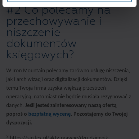
#2 Co polecamy na
przechowywanie i
niszczenie
dokumentów
księgowych?
W Iron Mountain polecamy zarówno usługę niszczenia,
jak i archiwizacji oraz digitalizacji dokumentów. Dzięki
temu Twoja firma uzyska większą przestrzeń
operacyjną, natomiast nie będzie musiała rezygnować z
danych.
Jeśli jesteś zainteresowany naszą ofertą
poproś o
bezpłatną wycenę
. Pozostajemy do Twojej
dyspozycji.
2
https://sip.lex.pl/akty-prawne/dzu-dziennik-