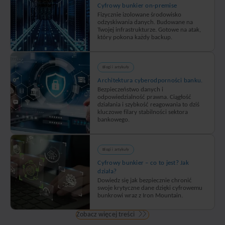
dumni
Cyfrowy bunkier on-premise
z tego,
Fizycznie izolowane środowisko
odzyskiwania danych. Budowane na
że
Twojej infrastrukturze. Gotowe na atak,
jesteśmy
który pokona każdy backup.
zaufanym
partnerem
Blogi i artykuły
organizacji
Architektura cyberodporności banku.
z
Bezpieczeństwo danych i
sektora
odpowiedzialność prawna. Ciągłość
działania i szybkość reagowania to dziś
finansowego
kluczowe filary stabilności sektora
na
bankowego.
całym
świecie.
Blogi i artykuły
Oferujemy
Cyfrowy bunkier – co to jest? Jak
usługę
działa?
kompleksowego
Dowiedz się jak bezpiecznie chronić
zarządzania
swoje krytyczne dane dzięki cyfrowemu
bunkrowi wraz z Iron Mountain.
informacjami,
która
Zobacz więcej treści
sprawia,