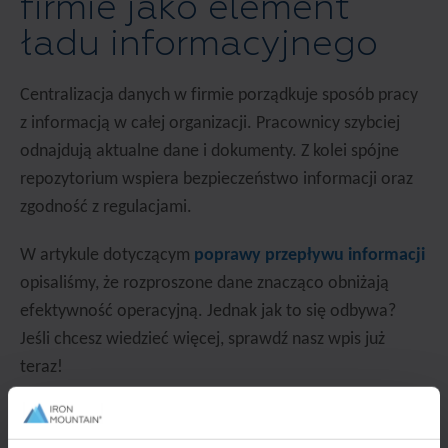
firmie jako element
ładu informacyjnego
Centralizacja danych w firmie porządkuje sposób pracy
z informacją w całej organizacji. Pracownicy szybciej
odnajdują aktualne dane i dokumenty. Z kolei spójne
repozytorium wspiera bezpieczeństwo informacji oraz
zgodność z regulacjami.
W artykule dotyczącym
poprawy przepływu informacji
opisaliśmy, że rozproszone dane znacząco obniżają
efektywność operacyjną. Jednak jak to się odbywa?
Jeśli chcesz wiedzieć więcej, sprawdź nasz wpis już
teraz!
Integracja danych