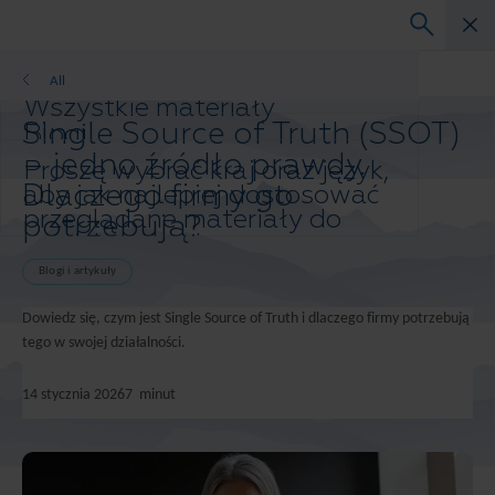
Blogi i artykuły
All
Wszystkie materiały
Single Source of Truth (SSOT)
Blogi
Studium przypadku
– jedno źródło prawdy.
Proszę wybrać kraj oraz język,
Przewodniki po rozwiązaniach
Dlaczego firmy go
aby jak najlepiej dostosować
Webinary
przeglądane materiały do
potrzebują?
Biała księga
swoich potrzeb.
Preferowany kraj i język:
Blogi i artykuły
Asia-Pacific and India
Europe and Southern Africa
Dowiedz się, czym jest Single Source of Truth i dlaczego firmy potrzebują
Latin America
tego w swojej działalności.
Middle East North Africa And Turkey
North America
14 stycznia 2026
7
minut