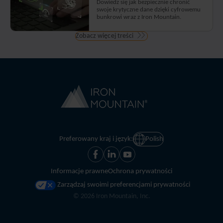
Dowiedz się jak bezpiecznie chronić
swoje krytyczne dane dzięki cyfrowemu
bunkrowi wraz z Iron Mountain.
Zobacz więcej treści
Preferowany kraj i język:
Polish
Informacje prawne
Ochrona prywatności
Zarządzaj swoimi preferencjami prywatności
©
2026
Iron Mountain, Inc.