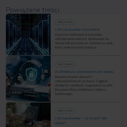
Powiązane treści
Blogi i artykuły
Cyfrowy bunkier on-premise
Fizycznie izolowane środowisko
odzyskiwania danych. Budowane na
Twojej infrastrukturze. Gotowe na atak,
który pokona każdy backup.
Blogi i artykuły
Architektura cyberodporności banku.
Bezpieczeństwo danych i
odpowiedzialność prawna. Ciągłość
działania i szybkość reagowania to dziś
kluczowe filary stabilności sektora
bankowego.
Blogi i artykuły
Cyfrowy bunkier – co to jest? Jak
działa?