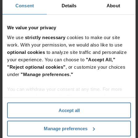
SSOT w środowisku
Consent
Details
About
wielu systemów
We value your privacy
Integracja danych SSOT pozwala połączyć różne
We use
strictly necessary
cookies to make our site
systemy w jeden spójny ekosystem. Dane z ERP, CRM i
work. With your permission, we would also like to use
systemów dokumentowych trafiają do centralnego
optional cookies
to analyze site traffic and personalize
repozytorium. Następnie są wykorzystywane w
your experience. You can choose to
"Accept All,"
raportach i analizach.
"Reject optional cookies"
, or customize your choices
under
"Manage preferences."
W jednym z naszych artykułów
dotyczących
transformacji biznesowej
pokazaliśmy, że integracja
You can withdraw your consent at any time. For more
danych stanowi istotny etap zmian cyfrowych.
information, please see the "How we use cookies
section" of our
Privacy Policy
.
Skanowanie
Accept all
dokumentów i
Manage preferences
repozytorium jako