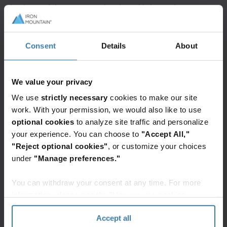
konieczności utrzymywania własnej infrastruktury.
Kluczowe etapy
Consent
Details
About
wdrożenia
We value your privacy
Etap 1
We use
strictly necessary
cookies to make our site
work. With your permission, we would also like to use
Określenie niezbędnych komponentów
optional cookies
to analyze site traffic and personalize
your experience. You can choose to
"Accept All,"
"Reject optional cookies"
, or customize your choices
Etap 2
under
"Manage preferences."
Integracja systemów
You can withdraw your consent at any time. For more
Iron Mountain z usługami Asseco
information, please see the "How we use cookies
section" of our
Privacy Policy
.
Accept all
Etap 3