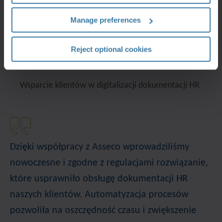
Uruchomienie i
Manage preferences
komercjalizacja usług
Reject optional cookies
Etap 4
Wsparcie klientów w digitalizacji dokumentacji HR
Dzięki współpracy z Asseco wprowadziliśmy
nowoczesne i zgodne z regulacjami rozwiązanie,
które usprawniło obsługę dokumentacji HR
naszych klientów. Automatyzacja procesów
pozwoliła na oszczędność czasu i zwiększenie