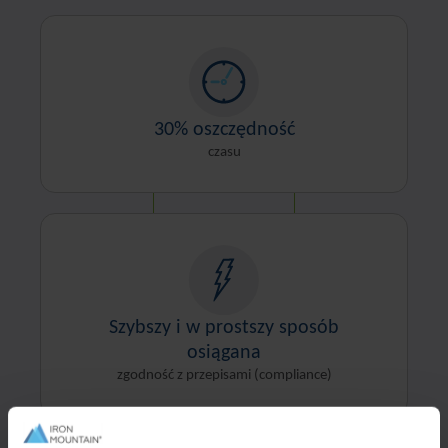
30% oszczędność
czasu
Szybszy i w prostszy sposób
osiągana
zgodność z przepisami (compliance)