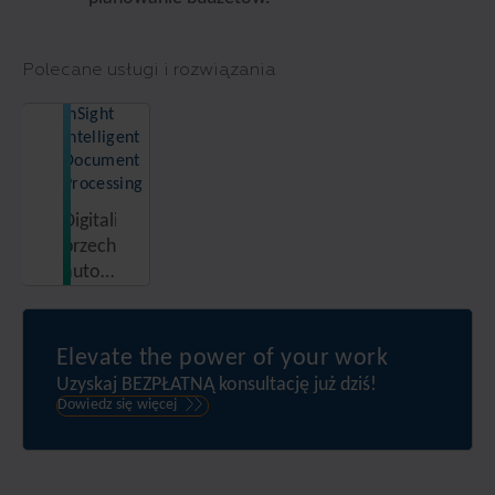
Polecane usługi i rozwiązania
InSight
Intelligent
Document
Processing
Digitalizuj,
przechowuj,
automatyzuj
i w
pełni
wykorzystuj
Elevate the power of your work
potencjał
Uzyskaj BEZPŁATNĄ konsultację już dziś!
swoich
Dowiedz się więcej
danych