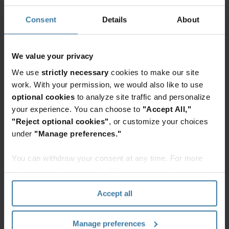
Consent
Details
About
30% skrócenie
We value your privacy
czasu reakcji
We use
strictly necessary
cookies to make our site
work. With your permission, we would also like to use
optional cookies
to analyze site traffic and personalize
your experience. You can choose to
"Accept All,"
"Reject optional cookies"
, or customize your choices
under
"Manage preferences."
Lepsza widoczność
You can withdraw your consent at any time. For more
mobilnych i hybrydowych obciążeń roboczych
information, please see the "How we use cookies
section" of our
Privacy Policy
.
Accept all
Manage preferences