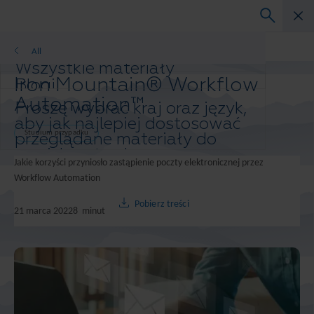
Studium przypadku
All
Wszystkie materiały
Iron Mountain® Workflow
Blogi
Studium przypadku
Automation™
Proszę wybrać kraj oraz język,
Przewodniki po rozwiązaniach
aby jak najlepiej dostosować
Webinary
przeglądane materiały do
Studium przypadku
Biała księga
swoich potrzeb.
Jakie korzyści przyniosło zastąpienie poczty elektronicznej przez
Preferowany kraj i język:
Workflow Automation
Asia-Pacific and India
Europe and Southern Africa
Pobierz treści
21 marca 2022
8
minut
Latin America
Middle East North Africa And Turkey
North America