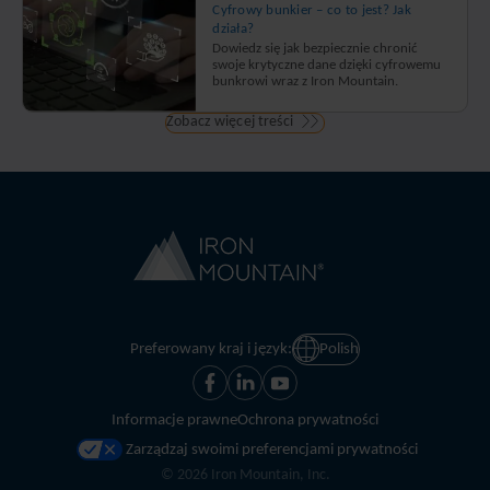
Cyfrowy bunkier – co to jest? Jak
działa?
Dowiedz się jak bezpiecznie chronić
swoje krytyczne dane dzięki cyfrowemu
bunkrowi wraz z Iron Mountain.
Zobacz więcej treści
Preferowany kraj i język:
Polish
Informacje prawne
Ochrona prywatności
Zarządzaj swoimi preferencjami prywatności
©
2026
Iron Mountain, Inc.