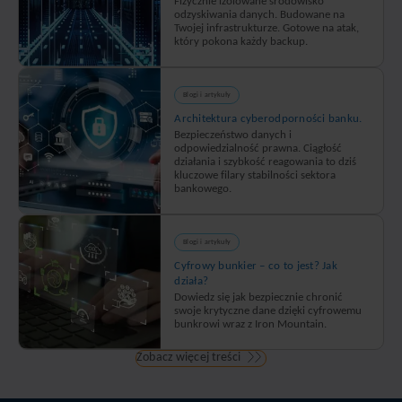
Fizycznie izolowane środowisko
odzyskiwania danych. Budowane na
Twojej infrastrukturze. Gotowe na atak,
który pokona każdy backup.
Blogi i artykuły
Architektura cyberodporności banku.
Bezpieczeństwo danych i
odpowiedzialność prawna. Ciągłość
działania i szybkość reagowania to dziś
kluczowe filary stabilności sektora
bankowego.
Blogi i artykuły
Cyfrowy bunkier – co to jest? Jak
działa?
Dowiedz się jak bezpiecznie chronić
swoje krytyczne dane dzięki cyfrowemu
bunkrowi wraz z Iron Mountain.
Zobacz więcej treści