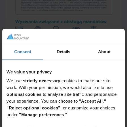
Consent
Details
About
We value your privacy
We use
strictly necessary
cookies to make our site
work. With your permission, we would also like to use
optional cookies
to analyze site traffic and personalize
Polecane usługi i rozwiązania
your experience. You can choose to
"Accept All,"
"Reject optional cookies"
, or customize your choices
InSight
under
"Manage preferences."
digital
experience