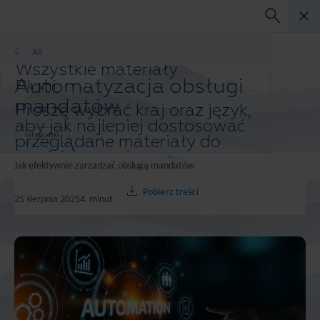
Infografiki
All
Wszystkie materiały
Automatyzacja obsługi
Blogi
Studium przypadku
mandatów
Proszę wybrać kraj oraz język,
Przewodniki po rozwiązaniach
aby jak najlepiej dostosować
Webinary
przeglądane materiały do
Infografiki
Biała księga
swoich potrzeb.
Jak efektywnie zarzadzać obsługą mandatów
Preferowany kraj i język:
Asia-Pacific and India
Pobierz treści
25 sierpnia 2025
4
minut
Europe and Southern Africa
Latin America
Middle East North Africa And Turkey
North America