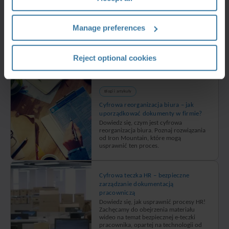
Manage preferences
Pobierz treści
Reject optional cookies
Powiązane treści
Blogi i artykuły
Cyfrowa reorganizacja biura – jak
uporządkować dokumenty w firmie?
Dowiedz się, czym jest cyfrowa
reorganizacja biura. Poznaj rozwiązania
od Iron Mountain, które mogą
usprawnić ten proces.
Cyfrowa teczka HR – bezpieczne
zarządzanie dokumentacją
pracowniczą
Dowiedz się, jak usprawnić procesy HR!
Zachęcamy do obejrzenia materiału
wideo na temat bezpiecznej e-teczki
pracownika, opartej na technologii od