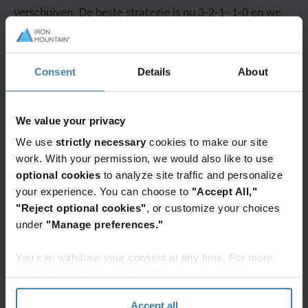
verschuiven. De beste strategie is nu 3-2-1- 1-0 en we
leggen u uit waarom.
Consent
Details
About
We value your privacy
We use
strictly necessary
cookies to make our site
work. With your permission, we would also like to use
optional cookies
to analyze site traffic and personalize
your experience. You can choose to
"Accept All,"
"Reject optional cookies"
, or customize your choices
under
"Manage preferences."
You can withdraw your consent at any time. For more
Elevate the power of your work
information, please see the "How we use cookies
Uzyskaj BEZPŁATNĄ konsultację już dziś!
section" of our
Privacy Policy
.
Dowiedz się więcej
Accept all