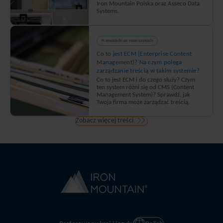
Iron Mountain Polska oraz Asseco Data
Systems.
Przewodniki po rozwiązaniach
Co to jest ECM (Enterprise Content
Management)? Na czym polega
zarządzanie treścią w takim systemie?
Co to jest ECM i do czego służy? Czym
ten system różni się od CMS (Content
Management System)? Sprawdź, jak
Twoja firma może zarządzać treścią.
Zobacz więcej treści