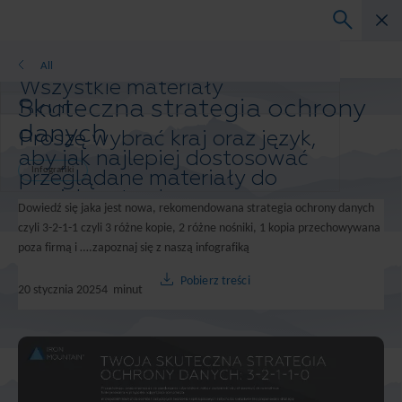
Infografiki
All
Wszystkie materiały
Skuteczna strategia ochrony
Blogi
Studium przypadku
danych
Proszę wybrać kraj oraz język,
Przewodniki po rozwiązaniach
aby jak najlepiej dostosować
Webinary
przeglądane materiały do
Infografiki
Biała księga
swoich potrzeb.
Dowiedź się jaka jest nowa, rekomendowana strategia ochrony danych
Preferowany kraj i język:
czyli 3-2-1-1 czyli 3 różne kopie, 2 różne nośniki, 1 kopia przechowywana
Asia-Pacific and India
poza firmą i ….zapoznaj się z naszą infografiką
Europe and Southern Africa
Latin America
Pobierz treści
20 stycznia 2025
4
minut
Middle East North Africa And Turkey
North America