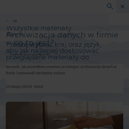
Przewodniki po rozwiązaniach
All
Wszystkie materiały
Archiwizacja danych w firmie
Blogi
Studium przypadku
– co to jest?
Proszę wybrać kraj oraz język,
Przewodniki po rozwiązaniach
aby jak najlepiej dostosować
Webinary
przeglądane materiały do
Przewodniki po rozwiązaniach
Biała księga
swoich potrzeb.
Sprawdź, jak prawidłowo powinna przebiegać archiwizacja danych w
Preferowany kraj i język:
firmie i wprowadź niezbędne zmiany.
Asia-Pacific and India
Europe and Southern Africa
24 lutego 2025
6
minut
Latin America
Middle East North Africa And Turkey
North America