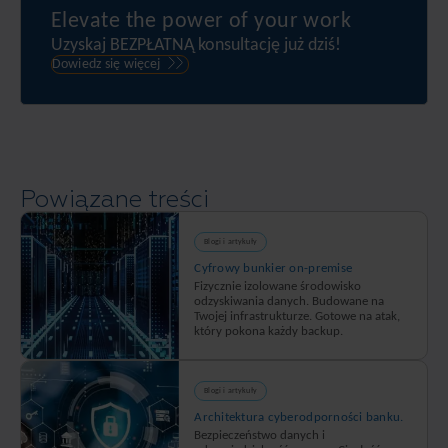
zrównoważony
gdy
Elevate the power of your work
narzędzie
rozwój
my
Uzyskaj BEZPŁATNĄ konsultację już dziś!
służące
chronimy
Dowiedz się więcej
do
jej
zarządzania
dane.
zasobami
Taśma
cyfrowymi
jest
–
całkowicie
eVault.
Powiązane treści
offline,
niedostępna
i
Blogi i artykuły
odporna
Cyfrowy bunkier on-premise
Fizycznie izolowane środowisko
na
odzyskiwania danych. Budowane na
ataki
Twojej infrastrukturze. Gotowe na atak,
który pokona każdy backup.
zdalne
oraz
oprogramowanie
Blogi i artykuły
ransomware
Architektura cyberodporności banku.
–
Bezpieczeństwo danych i