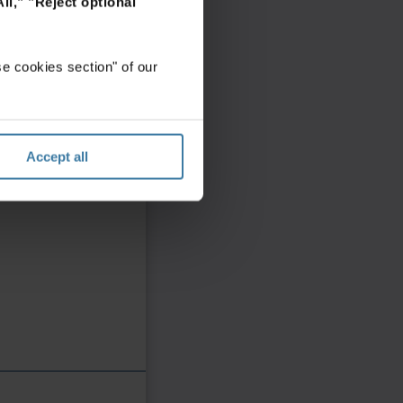
ll,"
"Reject optional
e cookies section" of our
Accept all