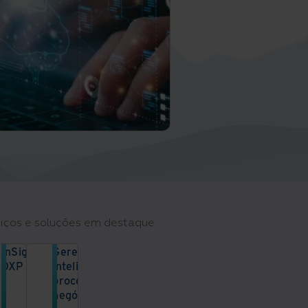
iços e soluções em destaque
InSight
Gerenciamento
DXP
inteligente de
processos de
Automatize
negócios
os