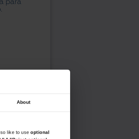
ma para
.
About
so like to use
optional