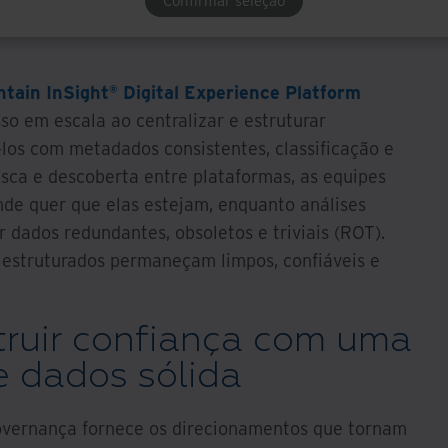
Confirmar seleção
s quais as partes interessadas podem confiar e
tain InSight® Digital Experience Platform
so em escala ao centralizar e estruturar
los com metadados consistentes, classificação e
sca e descoberta entre plataformas, as equipes
de quer que elas estejam, enquanto análises
 dados redundantes, obsoletos e triviais (ROT).
 estruturados permaneçam limpos, confiáveis e
truir confiança com uma
 dados sólida
overnança fornece os direcionamentos que tornam