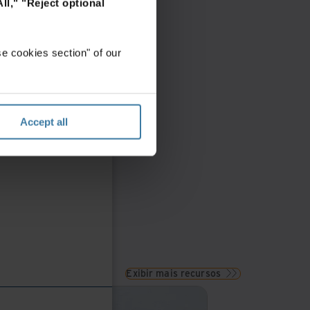
ll,"
"Reject optional
e cookies section" of our
Accept all
Exibir mais recursos