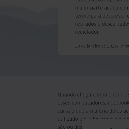
maior parte acaba como
termo para descrever 
retirados e descartado
reciclador.
20 de janeiro de 2025
7
min
Quando chega o momento de su
esses computadores, notebooks
curta é que a maioria deles a
utilizado para descrever dispo
são ou descartados, doados o