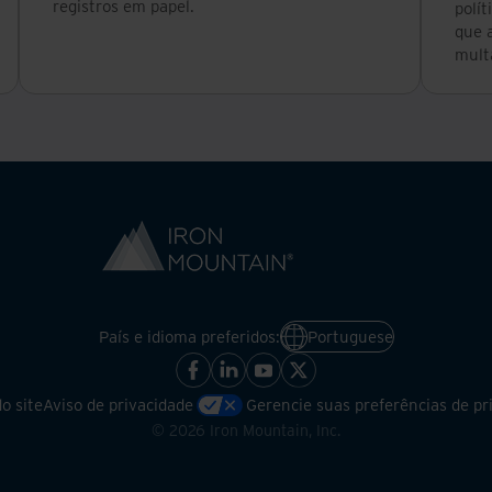
registros em papel.
polít
que a
mult
País e idioma preferidos:
Portuguese
o site
Aviso de privacidade
Gerencie suas preferências de pr
©
2026
Iron Mountain, Inc.