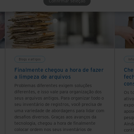
Confirmar seleção
Blogs e artigos
Inf
Finalmente chegou a hora de fazer
Che
a limpeza de arquivos
fec
con
Problemas diferentes exigem soluções
diferentes, e isso vale para organização dos
Os t
seus arquivos antigos. Para organizar todo o
ativo
seu inventário de registros, você precisa de
expo
uma variedade de abordagens para lidar com
apos
desafios diversos. Graças aos avanços da
pesq
tecnologia, chegou a hora de finalmente
Aind
colocar ordem nos seus inventários de
cont