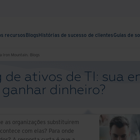
os recursos
Blogs
Histórias de sucesso de clientes
Guias de s
a Iron Mountain.
Blogs
de ativos de TI: sua 
 ganhar dinheiro?
e as organizações substituirem
 acontece com elas? Para onde
dos? A resposta curta é que a