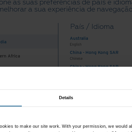
one as suas preferências de país e idio
melhorar a sua experiência de navegação
cos que chegaram ao fim da sua vida útil não são
vez que ainda é possível extrair deles valor com
País / Idioma
ônicos especialmente concebidas para isso.
Australia
es perdidas de
ndia
English
 de valor
China - Hong Kong SAR
ern Africa
Chinese
China - Hong Kong SAR
 recuperar parte do dinheiro que o seu negócio
English
China - Mainland
Para reduzir o seu custo total de propriedade
 Africa And Turkey
中国-中文
erar parte do valor dos seus ativos informáticos
India
Details
English
Indonesia
l vender os seus ativos desativados em peças
English
ios.
Indonesia
ookies to make our site work. With your permission, we would al
Indonesian