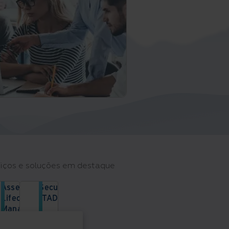
iços e soluções em destaque
Asset
Secure
Lifecycle
ITAD
Management
Aumente
(ALM)
a