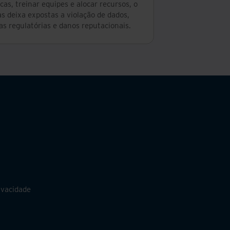
icas, treinar equipes e alocar recursos, o
s deixa expostas a violação de dados,
as regulatórias e danos reputacionais.
ivacidade