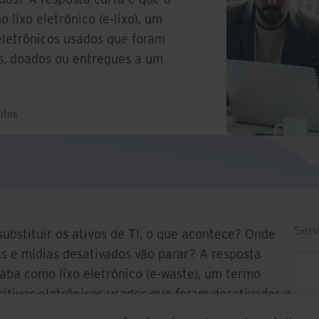
 lixo eletrônico (e-lixo), um
eletrônicos usados que foram
s, doados ou entregues a um
utos
Serv
bstituir os ativos de TI, o que acontece? Onde
 e mídias desativados vão parar? A resposta
caba como lixo eletrônico (e-waste), um termo
sitivos eletrônicos usados que foram desativados e
u dados a uma empresa de reciclagem.