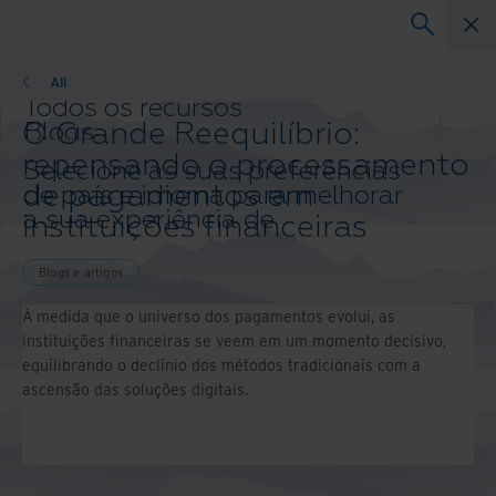
Blogs
All
Todos os recursos
O Grande Reequilíbrio:
Blogs
Histórias de sucesso de clientes
repensando o processamento
Selecione as suas preferências
Guias de soluções
de pagamentos em
de país e idioma para melhorar
Webinars
a sua experiência de
instituições financeiras
Whitepaper
navegação.
Altere sua região e idioma
Blogs e artigos
Asia-Pacific and India
À medida que o universo dos pagamentos evolui, as
Europe and Southern Africa
instituições financeiras se veem em um momento decisivo,
Latin America
equilibrando o declínio dos métodos tradicionais com a
Middle East North Africa And Turkey
ascensão das soluções digitais.
North America