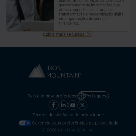
plataforma de serviços de conteúdo e
gerenciamento de informações que
oferece suporte aos esforços de
transformação e modernização digital
em organizações de serviços
financeiros.
Exibir mais recursos
País e idioma preferidos:
Portuguese
Termos do site
Aviso de privacidade
Gerencie suas preferências de privacidade
©
2026
Iron Mountain, Inc.