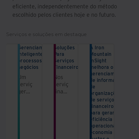
eficiente, independentemente do método
escolhido pelos clientes hoje e no futuro.
Serviços e soluções em destaque
Gerenciamento
Soluções
A Iron
inteligente de
Para
Mountain
processos de
Serviços
InSight
negócios
Financeiros
melhora o
gerenciamento
Um
Nos
de informações
serviço
serviços
de
gerenciado
financeiros,
organizações
que
a
de serviços
combina
capacidade
financeiros
nosso
de
para gerar
eficiência
pessoal,
aproveitar
operacional,
processos
informações
economia de
e
e
custos e