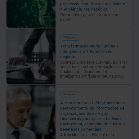
processos impulsiona a agilidade e
suporte
a eficiência nos negócios
aos
Dez motivos para um futuro sem
esforços
papel
de
transformação
Whitepaper
e
Transformação digital: utilize a
modernização
inteligência artificial no seu
digital
negócio
em
Conheça 5 projetos que impulsionarão
sua jornada na transformação digital.
organizações
Implemente eficientemente a
de
inteligência artificial no seu negócio.
serviços
financeiros.
Whitepaper
A Iron Mountain InSight melhora o
gerenciamento de informações de
organizações de serviços
financeiros para gerar eficiência
operacional, economia de custos e
benefícios comerciais
A Iron Mountain InSight é uma