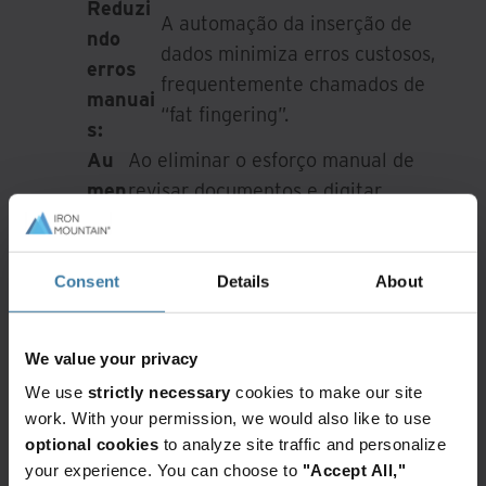
Reduzi
A automação da inserção de
ndo
dados minimiza erros custosos,
erros
frequentemente chamados de
manuai
“fat fingering”.
s:
Au
Ao eliminar o esforço manual de
men
revisar documentos e digitar
tan
dados, o IDP libera tempo da
do a
equipe para tarefas mais
efici
complexas ou voltadas ao cliente
Consent
Details
About
ênci
— como já observado em exemplos
a:
do setor de saúde.
We value your privacy
Desbloqueando o poder da IA e da
We use
strictly necessary
cookies to make our site
work. With your permission, we would also like to use
automação no processamento de cheques
optional cookies
to analyze site traffic and personalize
your experience. You can choose to
"Accept All,"