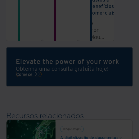
tecnologias
dados
benefícios
de
comerciais
negócios
A
de
Iron
forma
Mountain
eficiente
InSight
e
é
estratégica
uma
é
Elevate the power of your work
plataforma
primordial.
Obtenha uma consulta gratuita hoje!
de
Comece
serviços
de
conteúdo
e
gerenciamento
Recursos relacionados
de
informações
que
Blogs e artigos
oferece
A digitalização de documentos e