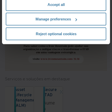
Accept all
Manage preferences
Reject optional cookies
Serviços e soluções em destaque
Asset
Secure
Lifecycle
ITAD
Management
Aumente
(ALM)
a