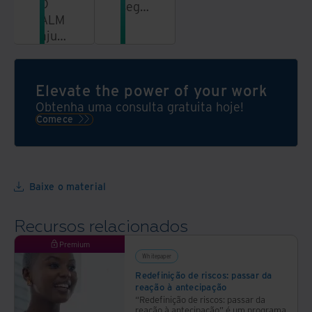
O
segurança,
ALM
melhore
ajuda
a
a
sustentabilidade
proteger
e
não
proteja
Elevate the power of your work
apenas
a
Obtenha uma consulta gratuita hoje!
seus
reputação
Comece
dados
de
e o
sua
meio
marca
ambiente,
com
Baixe o material
mas
nossos
também
serviços
Recursos relacionados
seus
ITAD
resultados
Premium
financeiros
Whitepaper
Redefinição de riscos: passar da
reação à antecipação
“Redefinição de riscos: passar da
reação à antecipação” é um programa