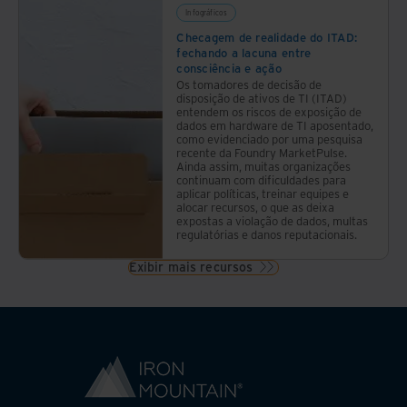
Infográficos
Checagem de realidade do ITAD:
fechando a lacuna entre
consciência e ação
Os tomadores de decisão de
disposição de ativos de TI (ITAD)
entendem os riscos de exposição de
dados em hardware de TI aposentado,
como evidenciado por uma pesquisa
recente da Foundry MarketPulse.
Ainda assim, muitas organizações
continuam com dificuldades para
aplicar políticas, treinar equipes e
alocar recursos, o que as deixa
expostas a violação de dados, multas
regulatórias e danos reputacionais.
Exibir mais recursos