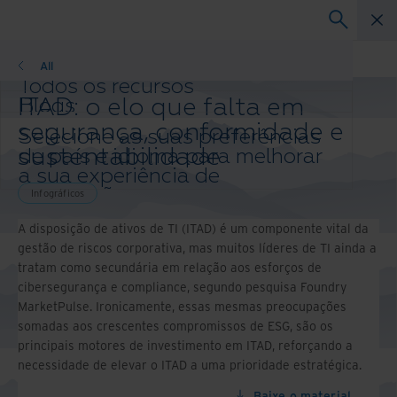
Infográficos
All
Todos os recursos
ITAD: o elo que falta em
Blogs
Histórias de sucesso de clientes
segurança, conformidade e
Selecione as suas preferências
Guias de soluções
sustentabilidade
de país e idioma para melhorar
Webinars
a sua experiência de
Whitepaper
navegação.
Infográficos
Altere sua região e idioma
A disposição de ativos de TI (ITAD) é um componente vital da
Asia-Pacific and India
gestão de riscos corporativa, mas muitos líderes de TI ainda a
Europe and Southern Africa
tratam como secundária em relação aos esforços de
Latin America
cibersegurança e compliance, segundo pesquisa Foundry
Middle East North Africa And Turkey
MarketPulse. Ironicamente, essas mesmas preocupações
North America
somadas aos crescentes compromissos de ESG, são os
principais motores de investimento em ITAD, reforçando a
necessidade de elevar o ITAD a uma prioridade estratégica.
Baixe o material