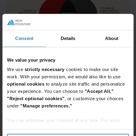
Consent
Details
About
We value your privacy
We use
strictly necessary
cookies to make our site
work. With your permission, we would also like to use
optional cookies
to analyze site traffic and personalize
your experience. You can choose to
"Accept All,"
"Reject optional cookies"
, or customize your choices
under
"Manage preferences."
You can withdraw your consent at any time. For more
information, please see the "How we use cookies
section" of our
Privacy Policy
.