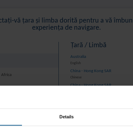
ctați-vă țara și limba dorită pentru a vă îmbun
experiența de navigare.
Toate resursele
Succese clienți
Ghiduri de soluții
Grafice 
Țară / Limbă
Australia
English
China - Hong Kong SAR
 Africa
Chinese
China - Hong Kong SAR
English
Țara și limba preferată:
Romanian
China - Mainland
rica And Turkey
中国-中文
India
Details
onfidențialitate
Termenii site-ului web
Gestionați-vă preferințele de c
English
©
2026
Iron Mountain, Inc.
Indonesia