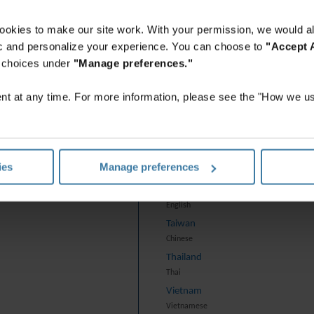
English
Indonesia
ookies to make our site work. With your permission, we would al
Indonesian
fic and personalize your experience. You can choose to
"Accept A
Korea
r choices under
"Manage preferences."
Korean
Malaysia
t at any time. For more information, please see the "How we us
English
New Zealand
English
Philippines
ies
Manage preferences
English
Singapore
English
Taiwan
Chinese
Thailand
Thai
Vietnam
Vietnamese