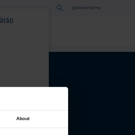
Contactați-ne
ătăți
informative
About
onfidențialitate