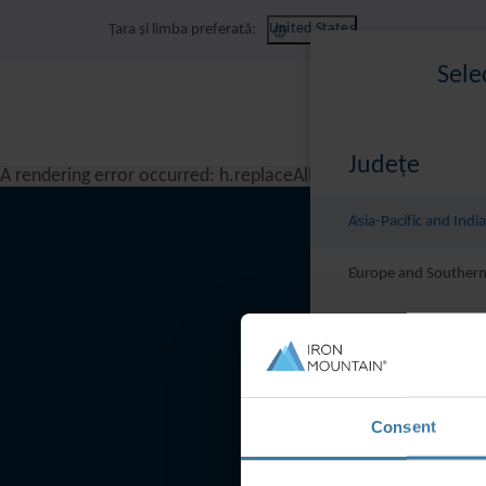
United States
Țara și limba preferată:
Sele
Județe
A rendering error occurred:
h.replaceAll is not a function
.
Asia-Pacific and India
Europe and Southern
Latin America
Middle East North Af
Consent
North America
Notificare de c