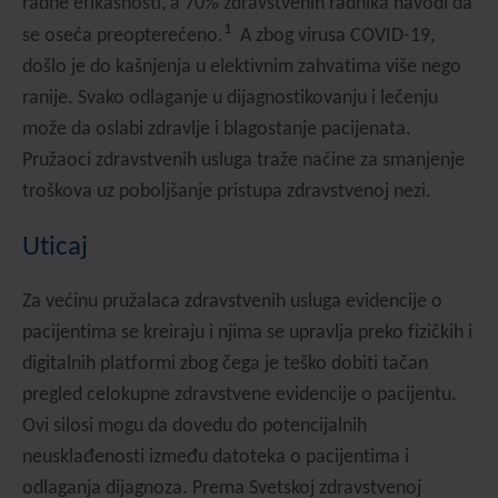
radne efikasnosti, a 70% zdravstvenih radnika navodi da
1
se oseća preopterećeno.
A zbog virusa COVID-19,
došlo je do kašnjenja u elektivnim zahvatima više nego
ranije. Svako odlaganje u dijagnostikovanju i lečenju
može da oslabi zdravlje i blagostanje pacijenata.
Pružaoci zdravstvenih usluga traže načine za smanjenje
troškova uz poboljšanje pristupa zdravstvenoj nezi.
Uticaj
Za većinu pružalaca zdravstvenih usluga evidencije o
pacijentima se kreiraju i njima se upravlja preko fizičkih i
digitalnih platformi zbog čega je teško dobiti tačan
pregled celokupne zdravstvene evidencije o pacijentu.
Ovi silosi mogu da dovedu do potencijalnih
neusklađenosti između datoteka o pacijentima i
odlaganja dijagnoza. Prema Svetskoj zdravstvenoj