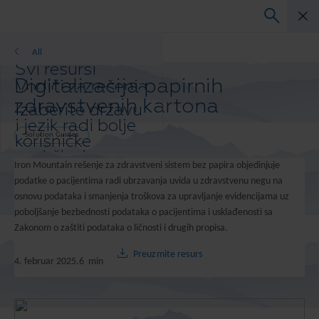
Solution Guides
All
Svi resursi
Digitalizacija papirnih
Vodiči za rešenja
Infografika
zdravstvenih kartona
Izaberite državu
i jezik radi bolje
korisničke
Solution Guides
podrške i
Iron Mountain rešenje za zdravstveni sistem bez papira objedinjuje
prilagođenog
podatke o pacijentima radi ubrzavanja uvida u zdravstvenu negu na
sadržaja.
osnovu podataka i smanjenja troškova za upravljanje evidencijama uz
Izabrana država
poboljšanje bezbednosti podataka o pacijentima i usklađenosti sa
i jezik:
Zakonom o zaštiti podataka o ličnosti i drugih propisa.
Asia-Pacific and India
Europe and Southern Africa
Preuzmite resurs
4. februar 2025.
6
min
Latin America
Middle East North Africa And
Turkey
North America