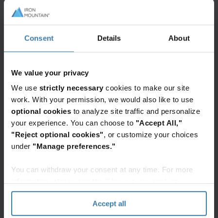
vam omogućilo da prevaziđete ove izazove putem:
integracije ključnih podataka o zdravstvenoj nezi iz
raznih formata radi smanjenja grešaka i
Consent
Details
About
omogućavanja brzih i delotvornih uvida u
zdravstvenu negu na osnovu najkvalitetnijih
We value your privacy
dostupnih informacija;
We use
strictly necessary
cookies to make our site
smanjenja ručnog upravljanja evidencijama radi
work. With your permission, we would also like to use
poboljšanja efikasnosti i smanjenja operativnih
optional cookies
to analyze site traffic and personalize
troškova;
your experience. You can choose to
"Accept All,"
zaštite podataka o pacijentima i optimizacije
"Reject optional cookies"
, or customize your choices
under
"Manage preferences."
upravljanja podacima radi smanjenja troškova
usklađenosti.
You can withdraw your consent at any time. For more
information, please see the "How we use cookies
Objedinjenje fizičkih i digitalnih
section" of our
Privacy Policy
.
evidencija za vrhunsku zdravstvenu
Accept all
negu