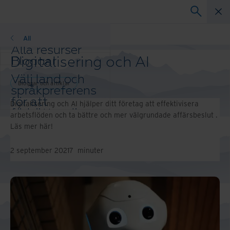
Bloggar
All
Alla resurser
Digitalisering och AI
Bloggar
Kundreferenser
Välj land och
Lösningsguider
Bloggar och artiklar
språkpreferens
Webbinarier
för att
Digitalisering och AI hjälper ditt företag att effektivisera
Whitepaper
förbättra din
arbetsflöden och ta bättre och mer välgrundade affärsbeslut .
webbläsarupplevelse.
Läs mer här!
Ändra region
och språk:
2 september 2021
7
minuter
Asia-Pacific and India
Europe and Southern
Africa
Latin America
Middle East North Africa
And Turkey
North America