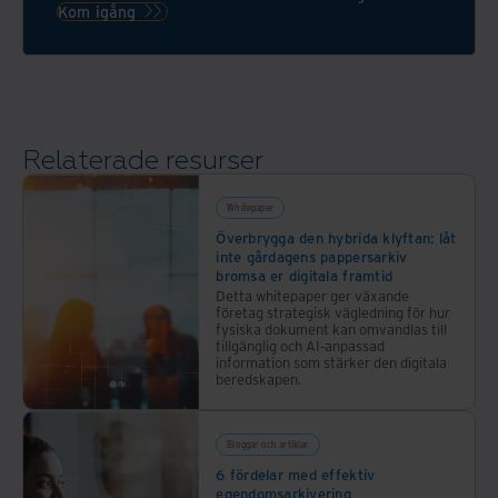
undvik
driftskostnaderna
Vi
Kom igång
kapitalinvesteringa
med
lagrar
och
Iron
all
sänk
Mountains
information
driftskostnaderna
intelligenta
säkert
med
dokumenthantering
och
Relaterade resurser
Iron
och
du får
Mountain
automatisering
digital
intelligenta
av
Whitepaper
tillgång
dokumenthanterin
arbetsflöden.
Överbrygga den hybrida klyftan: låt
direkt.
inte gårdagens pappersarkiv
och
bromsa er digitala framtid
automation
Detta whitepaper ger växande
av
företag strategisk vägledning för hur
fysiska dokument kan omvandlas till
arbetsflöden.
tillgänglig och AI-anpassad
information som stärker den digitala
beredskapen.
Bloggar och artiklar
6 fördelar med effektiv
egendomsarkivering