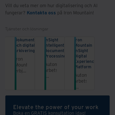
Vill du veta mer om hur digitalisering och AI
fungerar?
Kontakta oss
på Iron Mountain!
Tjänster och lösningar
Dokumentskanning
InSight
Iron
och digital
Intelligent
Mountain
arkivering
Document
InSight
Processing
Digital
Iron
Experience
Automatisera
Mountain
Platform
arbetsflöden
erbjuder
Automatisera
i
dokumentskanning
arbetsflöden
backoffice,
och
i
minska
digital
backoffice,
IT-
arkivering
minska
beroendet
av
beroendet
och
Elevate the power of your work
företagets
av IT,
sänk
arkiv.
Boka en GRATIS konsultation idag!